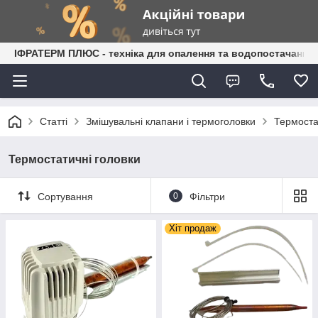
ІФРАТЕРМ ПЛЮС - техніка для опалення та водопостачання
Статті
Змішувальні клапани і термоголовки
Термоста
Термостатичні головки
Сортування
0
Фільтри
Хіт продаж