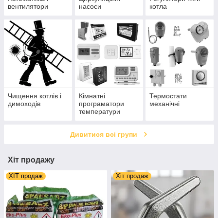
вентилятори
насоси
котла
Чищення котлів і
Кімнатні
Термостати
димоходів
програматори
механічні
температури
Дивитися всі групи
Хіт продажу
ХІТ продаж
Хіт продаж