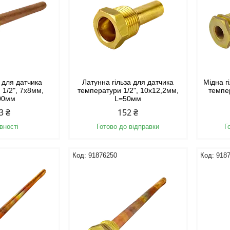
а для датчика
Латунна гільза для датчика
Мідна г
 1/2", 7х8мм,
температури 1/2", 10х12,2мм,
темпе
00мм
L=50мм
3 ₴
152 ₴
вності
Готово до відправки
Г
91876250
918