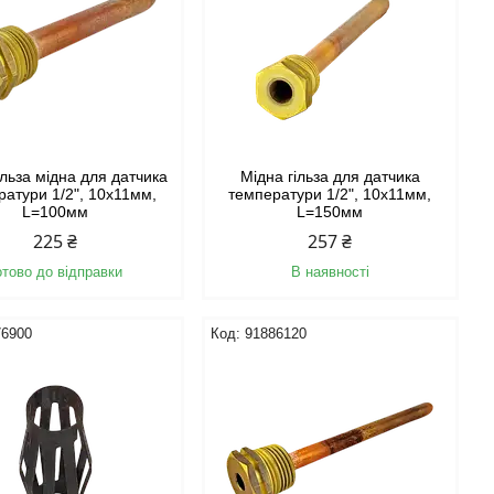
ільза мідна для датчика
Мідна гільза для датчика
ратури 1/2", 10х11мм,
температури 1/2", 10х11мм,
L=100мм
L=150мм
225 ₴
257 ₴
отово до відправки
В наявності
76900
91886120