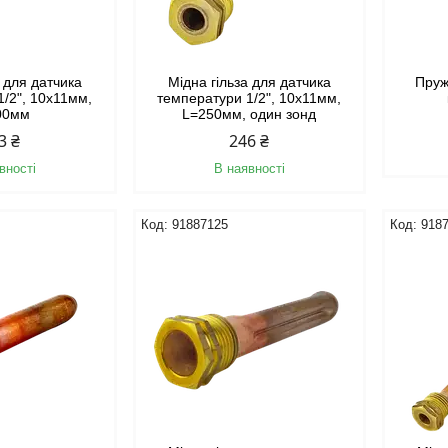
а для датчика
Мідна гільза для датчика
Пруж
1/2", 10х11мм,
температури 1/2", 10х11мм,
00мм
L=250мм, один зонд
3 ₴
246 ₴
вності
В наявності
91887125
918