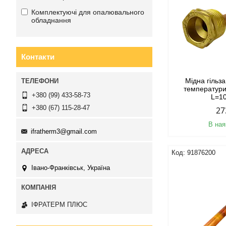
Комплектуючі для опалювального
обладнання
Контакти
Мідна гільз
температури
+380 (99) 433-58-73
L=1
+380 (67) 115-28-47
27
В ная
ifratherm3@gmail.com
91876200
Івано-Франківськ, Україна
ІФРАТЕРМ ПЛЮС