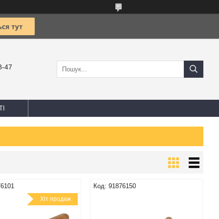
8-47
ТІ
76101
91876150
Хіт продаж