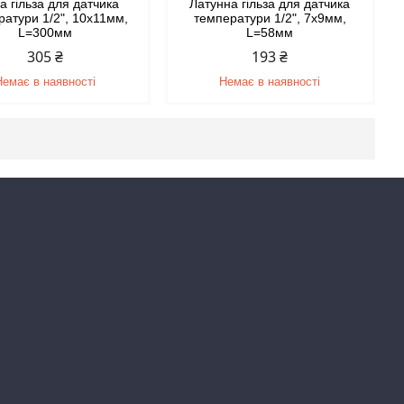
а гільза для датчика
Латунна гільза для датчика
ратури 1/2", 10х11мм,
температури 1/2", 7х9мм,
L=300мм
L=58мм
305 ₴
193 ₴
Немає в наявності
Немає в наявності