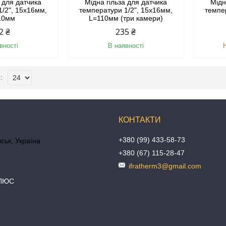
а для датчика
Мідна гільза для датчика
Мідн
1/2", 15х16мм,
температури 1/2", 15х16мм,
темпе
10мм
L=110мм (три камери)
2 ₴
235 ₴
вності
В наявності
+380 (99) 433-58-73
ськ, Україна
+380 (67) 115-28-47
ifratherm3@gmail.com
ПЛЮС