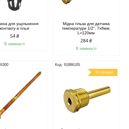
ина для ущільнення
Мідна гільза для датчика
контакту в гільзі
температури 1/2", 7х8мм,
L=120мм
54 ₴
284 ₴
В наявності
В наявності
76300
91886105
Хіт продаж