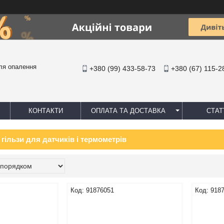
ля опалення
+380 (99) 433-58-73
+380 (67) 115-2
КОНТАКТИ
ОПЛАТА ТА ДОСТАВКА
СТАТ
гільзи для датчиків і термометрів
91876051
918