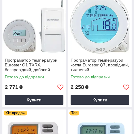
Програматор температури
Програматор температури
Euroster Q1 TXRX,
котла Euroster Q7, провідний,
безпровідний, добовий
тижневий
Готово до відправки
Готово до відправки
2 771
2 258
₴
₴
Купити
Купити
Хіт продаж
Топ