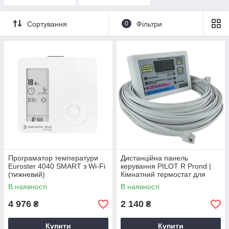
Сортування
0
Фільтри
Програматор температури
Дистанційна панель
Euroster 4040 SMART з Wi-Fi
керування PILOT R Prond |
(тижневий)
Кімнатний термостат для
котла | RJ12
В наявності
В наявності
4 976
2 140
₴
₴
Купити
Купити