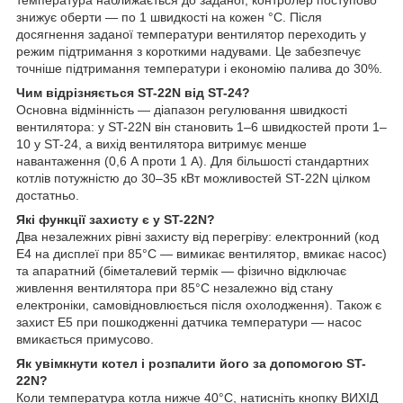
знижує оберти — по 1 швидкості на кожен °C. Після
досягнення заданої температури вентилятор переходить у
режим підтримання з короткими надувами. Це забезпечує
точніше підтримання температури і економію палива до 30%.
Чим відрізняється ST-22N від ST-24?
Основна відмінність — діапазон регулювання швидкості
вентилятора: у ST-22N він становить 1–6 швидкостей проти 1–
10 у ST-24, а вихід вентилятора витримує менше
навантаження (0,6 А проти 1 А). Для більшості стандартних
котлів потужністю до 30–35 кВт можливостей ST-22N цілком
достатньо.
Які функції захисту є у ST-22N?
Два незалежних рівні захисту від перегріву: електронний (код
E4 на дисплеї при 85°C — вимикає вентилятор, вмикає насос)
та апаратний (біметалевий термік — фізично відключає
живлення вентилятора при 85°C незалежно від стану
електроніки, самовідновлюється після охолодження). Також є
захист E5 при пошкодженні датчика температури — насос
вмикається примусово.
Як увімкнути котел і розпалити його за допомогою ST-
22N?
Коли температура котла нижче 40°C, натисніть кнопку ВИХІД