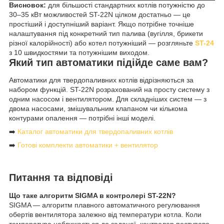
Висновок:
для більшості стандартних котлів потужністю до
30–35 кВт можливостей ST-22N цілком достатньо — це
простіший і доступніший варіант. Якщо потрібне точніше
налаштування під конкретний тип палива (вугілля, брикети
різної калорійності) або котел потужніший — розгляньте
ST-24
з 10 швидкостями та потужнішим виходом.
Який тип автоматики підійде саме вам?
Автоматики для твердопаливних котлів відрізняються за
набором функцій. ST-22N розрахований на просту систему з
одним насосом і вентилятором. Для складніших систем — з
двома насосами, змішувальним клапаном чи кількома
контурами опалення — потрібні інші моделі.
➡️
Каталог автоматики для твердопаливних котлів
➡️
Готові комплекти автоматики + вентилятор
Питання та відповіді
Що таке алгоритм SIGMA в контролері ST-22N?
SIGMA — алгоритм плавного автоматичного регулювання
обертів вентилятора залежно від температури котла. Коли
температура наближається до заданої, контролер поступово