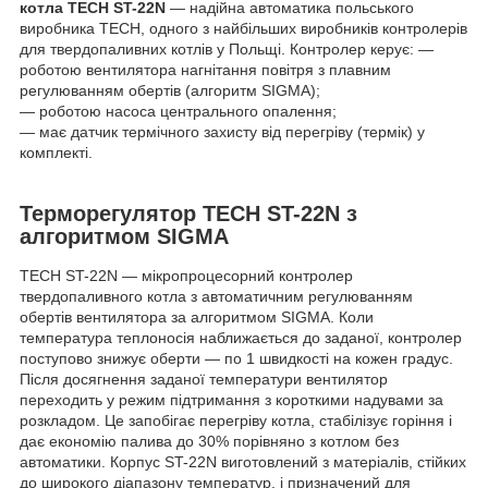
котла TECH ST-22N
— надійна автоматика польського
виробника TECH, одного з найбільших виробників контролерів
для твердопаливних котлів у Польщі. Контролер керує: —
роботою вентилятора нагнітання повітря з плавним
регулюванням обертів (алгоритм SIGMA);
— роботою насоса центрального опалення;
— має датчик термічного захисту від перегріву (термік) у
комплекті.
Терморегулятор TECH ST-22N з
алгоритмом SIGMA
TECH ST-22N — мікропроцесорний контролер
твердопаливного котла з автоматичним регулюванням
обертів вентилятора за алгоритмом SIGMA. Коли
температура теплоносія наближається до заданої, контролер
поступово знижує оберти — по 1 швидкості на кожен градус.
Після досягнення заданої температури вентилятор
переходить у режим підтримання з короткими надувами за
розкладом. Це запобігає перегріву котла, стабілізує горіння і
дає економію палива до 30% порівняно з котлом без
автоматики. Корпус ST-22N виготовлений з матеріалів, стійких
до широкого діапазону температур, і призначений для