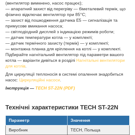
(вентилятор вимкнено, насос працює);
— апаратний захист від перегріву — біметалевий термік, що
фізично відключає вентилятор при 85°C;
— захист від пошкодження датчика E5 — сигналізація та
примусове вмикання насоса;
— світлодіодний дисплей з індикацією режимів роботи;
— датчик температури котла — у комплекті;
— датчик термічного захисту (термік) — у комплекті;
— монтажна планка для кріплення на котлі — у комплекті.
Підбирайте нагнітальний вентилятор під параметри вашого
котла — варіанти дивіться в розділі
Нагнітальні вентилятори
для котлів
.
Для циркуляції теплоносія в системі опалення знадобиться
насос:
Циркуляційні насоси
.
Інструкція —
TECH ST-22N (PDF)
Технічні характеристики TECH ST-22N
Параметр
Значення
Виробник
TECH, Польща