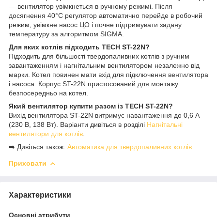
— вентилятор увімкнеться в ручному режимі. Після
досягнення 40°C регулятор автоматично перейде в робочий
режим, увімкне насос ЦО і почне підтримувати задану
температуру за алгоритмом SIGMA.
Для яких котлів підходить TECH ST-22N?
Підходить для більшості твердопаливних котлів з ручним
завантаженням і нагнітальним вентилятором незалежно від
марки. Котел повинен мати вхід для підключення вентилятора
і насоса. Корпус ST-22N пристосований для монтажу
безпосередньо на котел.
Який вентилятор купити разом із TECH ST-22N?
Вихід вентилятора ST-22N витримує навантаження до 0,6 А
(230 В, 138 Вт). Варіанти дивіться в розділі
Нагнітальні
вентилятори для котлів
.
➡️ Дивіться також:
Автоматика для твердопаливних котлів
Приховати
Характеристики
Основні атрибути