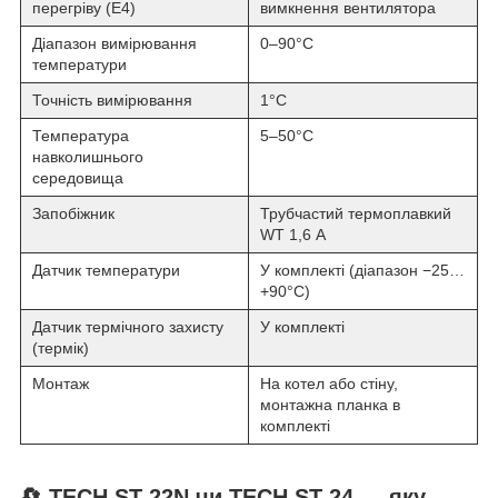
перегріву (E4)
вимкнення вентилятора
Діапазон вимірювання
0–90°C
температури
Точність вимірювання
1°C
Температура
5–50°C
навколишнього
середовища
Запобіжник
Трубчастий термоплавкий
WT 1,6 А
Датчик температури
У комплекті (діапазон −25…
+90°C)
Датчик термічного захисту
У комплекті
(термік)
Монтаж
На котел або стіну,
монтажна планка в
комплекті
🔄 TECH ST-22N чи TECH ST-24 — яку