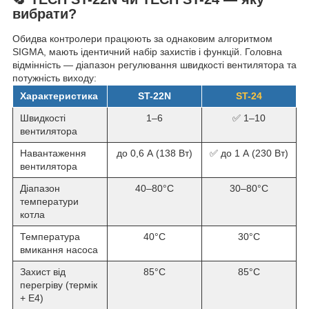
вибрати?
Обидва контролери працюють за однаковим алгоритмом
SIGMA, мають ідентичний набір захистів і функцій. Головна
відмінність — діапазон регулювання швидкості вентилятора та
потужність виходу:
Характеристика
ST-22N
ST-24
Швидкості
1–6
✅ 1–10
вентилятора
Навантаження
до 0,6 А (138 Вт)
✅ до 1 А (230 Вт)
вентилятора
Діапазон
40–80°C
30–80°C
температури
котла
Температура
40°C
30°C
вмикання насоса
Захист від
85°C
85°C
перегріву (термік
+ E4)