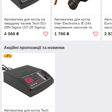
Автоматика для котла на
Автоматика для котла
Авто
твердому паливі Tech EU-
Inter Electronics IE-24n
Euro
28N Sigma (ST-28 Sigma)
(керування насосом та
насо
вентилятором)
4 066
1 766
2 8
₴
₴
Акційні пропозиції та новинки
–4%
Автоматика для котла Tech