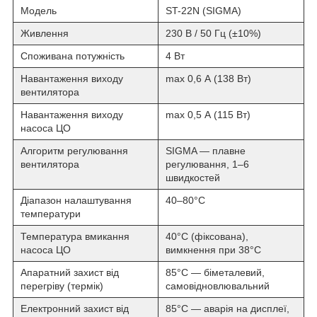
Модель
ST-22N (SIGMA)
Живлення
230 В / 50 Гц (±10%)
Споживана потужність
4 Вт
Навантаження виходу
max 0,6 А (138 Вт)
вентилятора
Навантаження виходу
max 0,5 А (115 Вт)
насоса ЦО
Алгоритм регулювання
SIGMA — плавне
вентилятора
регулювання, 1–6
швидкостей
Діапазон налаштування
40–80°C
температури
Температура вмикання
40°C (фіксована),
насоса ЦО
вимкнення при 38°C
Апаратний захист від
85°C — біметалевий,
перегріву (термік)
самовідновлювальний
Електронний захист від
85°C — аварія на дисплеї,