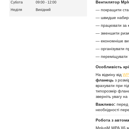
Вентилятор Mpl
Субота
09:00
12:00
— покращити стаб
Неділя
Вихідний
— швидше набира
— працювати за к
— зменшити ризи
— економніше вик
— організувати п
— переміщувати т
Особливість кр
На відміну від
WP
фланець
з розмі
врахувати при пі
типорозмір флан
зверніть увагу н
Важливо:
перед 
необхідності пер
Робота з автома
MplusM WPA X6 м