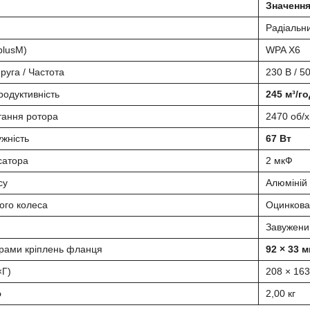
Значенн
Радіальн
plusM)
WPA X6
руга / Частота
230 В / 5
одуктивність
245 м³/го
тання ротора
2470 об/х
жність
67 Вт
сатора
2 мкФ
су
Алюміній
ого колеса
Оцинкова
Завужени
трами кріплень фланця
92 × 33 
×Г)
208 × 163
ю
2,00 кг