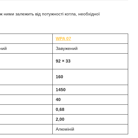
іж ними залежить від потужності котла, необхідної
WPA 07
ний
Завужений
92 × 33
160
1450
40
0,68
2,00
Алюміній