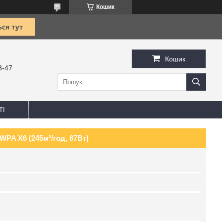
Кошик
Кошик
8-47
ТІ
PA X6 (245м³/год, 67Вт)