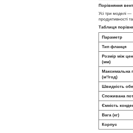
Порівняння вен
Усі три моделі — 
продуктивності та
Таблиця порівня
Параметр
Тип фланця
Розмір між це
(мм)
Максимальна 
(м³/год)
Швидкість обе
Споживана пот
Ємність конде
Вага (кг)
Корпус