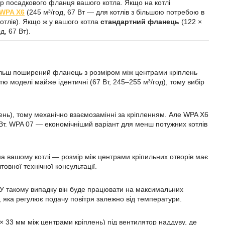
р посадкового фланця вашого котла. Якщо на котлі
WPA X6
(245 м³/год, 67 Вт — для котлів з більшою потребою в
отлів). Якщо ж у вашого котла
стандартний фланець
(122 ×
д, 67 Вт).
більш поширений фланець з розміром між центрами кріплень
ю моделі майже ідентичні (67 Вт, 245–255 м³/год), тому вибір
нь), тому механічно взаємозамінні за кріпленням. Але WPA X6
0 Вт. WPA 07 — економічніший варіант для менш потужних котлів
на вашому котлі — розмір між центрами кріпильних отворів має
овної технічної консультації.
 У такому випадку він буде працювати на максимальних
 яка регулює подачу повітря залежно від температури.
 33 мм між центрами кріплень) під вентилятор наддуву, де