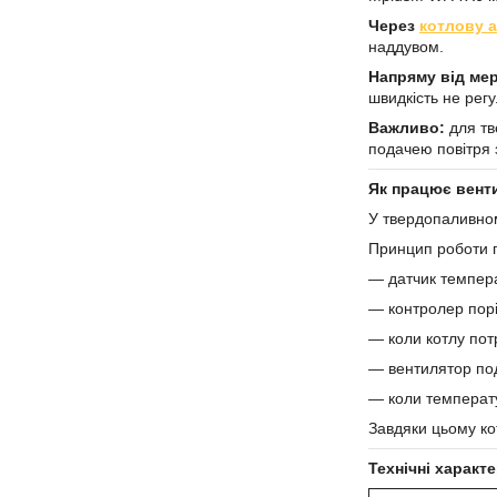
Через
котлову 
наддувом.
Напряму від мер
швидкість не рег
Важливо:
для тв
подачею повітря 
Як працює вент
У твердопаливно
Принцип роботи 
— датчик темпера
— контролер порі
— коли котлу пот
— вентилятор под
— коли температ
Завдяки цьому ко
Технічні характ