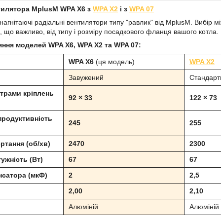
тилятора MplusM WPA X6 з
WPA X2
і з
WPA 07
нагнітаючі радіальні вентилятори типу "равлик" від MplusM. Вибір м
, що важливо, від типу і розміру посадкового фланця вашого котла.
ння моделей WPA X6, WPA X2 та WPA 07:
WPA X6
(ця модель)
WPA X2
Завужений
Стандарт
нтрами кріплень
92 × 33
122 × 73
продуктивність
245
255
ртання (об/хв)
2470
2300
ужність (Вт)
67
67
нсатора (мкФ)
2
2,5
2,00
2,10
Алюміній
Алюміній