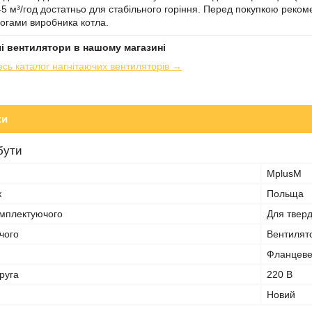
45 м³/год достатньо для стабільного горіння. Перед покупкою реком
огами виробника котла.
ючі вентилятори в нашому магазині
сь каталог нагнітаючих вентиляторів →
ки
бути
MplusM
к
Польща
мплектуючого
Для тверд
чого
Вентилят
Фланцев
руга
220 В
Новий