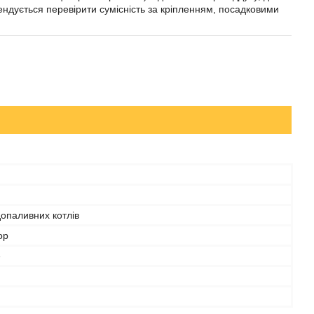
ендується перевірити сумісність за кріпленням, посадковими
опаливних котлів
ор
е