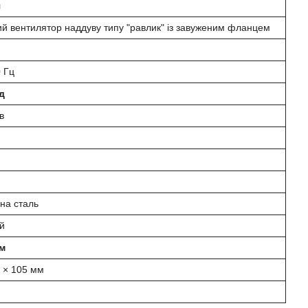
я
ий вентилятор наддуву типу "равлик" із завуженим фланцем
0 Гц
д
в
на сталь
й
мм
 × 105 мм