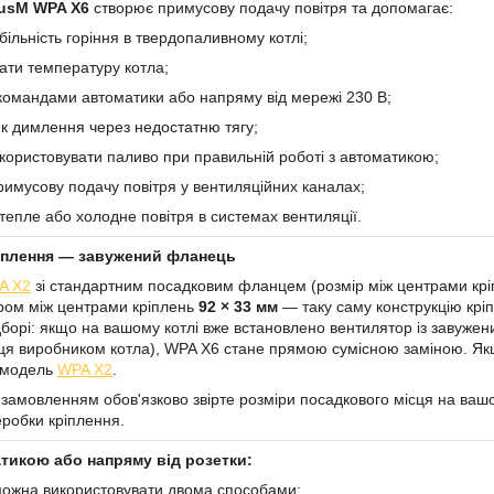
usM WPA X6
створює примусову подачу повітря та допомагає:
ільність горіння в твердопаливному котлі;
ти температуру котла;
омандами автоматики або напряму від мережі 230 В;
к димлення через недостатню тягу;
ористовувати паливо при правильній роботі з автоматикою;
римусову подачу повітря у вентиляційних каналах;
епле або холодне повітря в системах вентиляції.
іплення — завужений фланець
A X2
зі стандартним посадковим фланцем (розмір між центрами крі
ром між центрами кріплень
92 × 33 мм
— таку саму конструкцію крі
дборі: якщо на вашому котлі вже встановлено вентилятор із завуж
ця виробником котла), WPA X6 стане прямою сумісною заміною. Я
а модель
WPA X2
.
замовленням обов'язково звірте розміри посадкового місця на вашо
еробки кріплення.
тикою або напряму від розетки:
ожна використовувати двома способами: