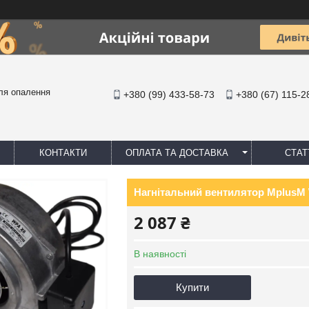
ля опалення
+380 (99) 433-58-73
+380 (67) 115-2
КОНТАКТИ
ОПЛАТА ТА ДОСТАВКА
СТАТ
Нагнітальний вентилятор MplusM W
2 087 ₴
В наявності
Купити