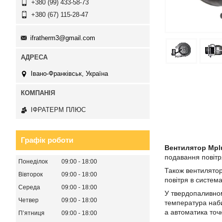
+380 (99) 433-58-73
+380 (67) 115-28-47
ifratherm3@gmail.com
Івано-Франківськ, Україна
ІФРАТЕРМ ПЛЮС
Графік роботи
Вентилятор Mpl
подавання повітр
Понеділок
09:00
18:00
Також вентилятор
Вівторок
09:00
18:00
повітря в система
Середа
09:00
18:00
У твердопаливному
Четвер
09:00
18:00
температура наби
а автоматика точ
Пʼятниця
09:00
18:00