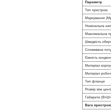
Параметр
Тип пристрою
Маркування (M
Номінальна нап
Максимальна пр
Швидкість обер
Споживана поту
Ємність конден
Матеріал корпу
Матеріал робоч
Тип фланця
Розмір між цен
Габарити (В×Ш
Вага пристро