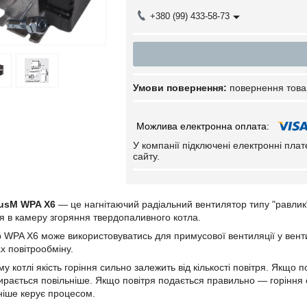
+380 (99) 433-58-73
повернення това
У компанії підключені електронні пла
сайту.
usM WPA X6
— це нагнітаючий радіальний вентилятор типу "равлик
я в камеру згоряння твердопаливного котла.
 WPA X6 може використовуватись для примусової вентиляції у вент
х повітрообміну.
 котлі якість горіння сильно залежить від кількості повітря. Якщо 
рається повільніше. Якщо повітря подається правильно — горіння 
ніше керує процесом.