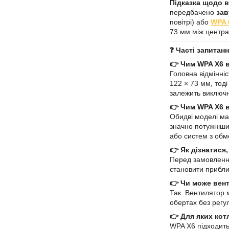
Підказка щодо 
передбачено
за
повітрі) або
WPA 
73 мм між центра
❓ Часті запитан
👉 Чим WPA X6 в
Головна відмінні
122 × 73 мм, тоді
залежить виключн
👉 Чим WPA X6 в
Обидві моделі ма
значно потужніши
або систем з об
👉 Як дізнатися
Перед замовлення
становити приблиз
👉 Чи може вен
Так. Вентилятор 
обертах без регу
👉 Для яких кот
WPA X6 підходить