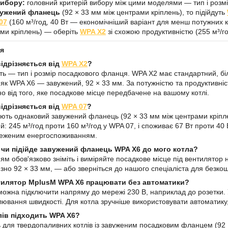
вибору:
головний критерій вибору між цими моделями — тип і розмі
вужений фланець
(92 × 33 мм між центрами кріплень), то підійдуть
07
(160 м³/год, 40 Вт — економічніший варіант для менш потужних к
ми кріплень) — оберіть
WPA X2
зі схожою продуктивністю (255 м³/го
ня
ідрізняється від
WPA X2
?
сть — тип і розмір посадкового фланця. WPA X2 має стандартний, 
 як WPA X6 — завужений, 92 × 33 мм. За потужністю та продуктивніст
о від того, яке посадкове місце передбачене на вашому котлі.
ідрізняється від
WPA 07
?
ють однаковий завужений фланець (92 × 33 мм між центрами кріпле
й: 245 м³/год проти 160 м³/год у WPA 07, і споживає 67 Вт проти 4
меженим енергоспоживанням.
, чи підійде завужений фланець WPA X6 до мого котла?
м обов'язково зніміть і виміряйте посадкове місце під вентилятор 
но 92 × 33 мм, — або зверніться до нашого спеціаліста для безкошт
тилятор MplusM WPA X6 працювати без автоматики?
можна підключити напряму до мережі 230 В, наприклад до розетки.
лювання швидкості. Для котла зручніше використовувати автоматику,
лів підходить WPA X6?
 для твердопаливних котлів із завуженим посадковим фланцем (92 ×