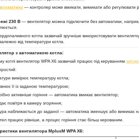
автоматику
— контролер може вмикати, вимикати або регулювати р
ежі 230 В
— вентилятор можна підключити без автоматики, наприкла
улюється.
ердопаливного котла зазвичай зручніше використовувати вентилято
залежно від температури котла.
илятор з автоматикою котла:
му котлі вентилятор WPA X6 зазвичай працює під керуванням
автом
простий:
тури вимірює температуру котла;
внює її із заданою температурою;
рібно активніше горіння — автоматика вмикає вентилятор;
ає повітря в камеру згоряння;
ура наближається до заданої — автоматика зменшує або вимикає н
тел працює рівніше, а процес горіння стає більш керованим.
еристики вентилятора MplusM WPA X6: