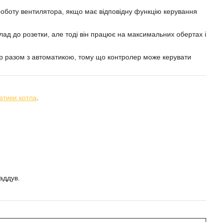
оботу вентилятора, якщо має відповідну функцію керування
д до розетки, але тоді він працює на максимальних обертах і
р разом з автоматикою, тому що контролер може керувати
атики котла
.
аддув.