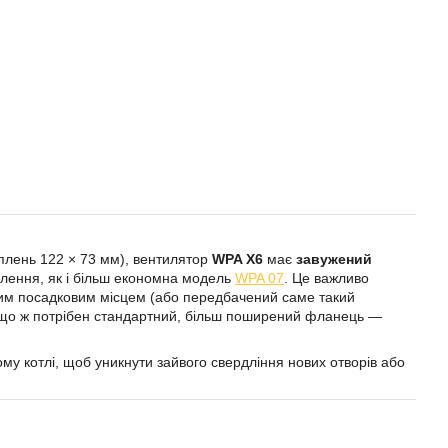
плень 122 × 73 мм), вентилятор
WPA X6
має
завужений
плення, як і більш економна модель
WPA 07
. Це важливо
еним посадковим місцем (або передбачений саме такий
кщо ж потрібен стандартний, більш поширений фланець —
му котлі, щоб уникнути зайвого свердління нових отворів або