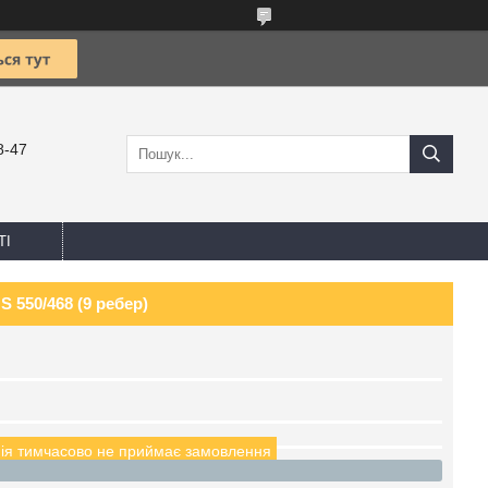
8-47
ТІ
 550/468 (9 ребер)
ія тимчасово не приймає замовлення