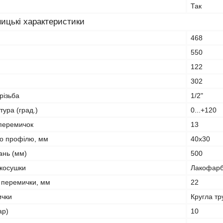
Так
ицькі характеристики
468
550
122
302
різьба
1/2"
ура (град.)
0...+120
й/перемичок
13
го профілю, мм
40х30
ань (мм)
500
косушки
Лакофар
 перемички, мм
22
ички
Кругла тр
ар)
10