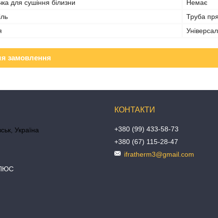
ка для сушіння білизни
Немає
іль
Труба пр
я
Універса
ля замовлення
+380 (99) 433-58-73
ськ, Україна
+380 (67) 115-28-47
ifratherm3@gmail.com
ПЛЮС