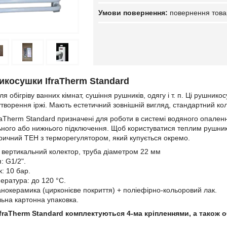
повернення това
икосушки IfraTherm Standard
я обігріву ванних кімнат, сушіння рушників, одягу і т. п. Ці рушник
утворення іржі. Мають естетичний зовнішній вигляд, стандартний ко
aTherm Standard призначені для роботи в системі водяного опален
ьного або нижнього підключення. Щоб користуватися теплим рушни
ричний ТЕН з терморегулятором, який купується окремо.
: вертикальний колектор, труба діаметром 22 мм
: G1/2".
: 10 бар.
ература: до 120 °C.
анокерамика (цирконієве покриття) + поліефірно-кольоровий лак.
льна картонна упаковка.
raTherm Standard комплектуються 4-ма кріпленнями, а також 