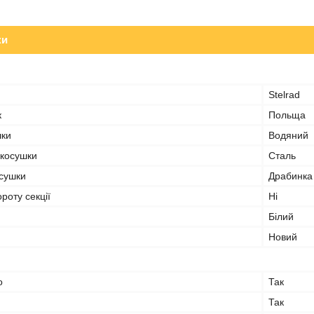
ки
Stelrad
к
Польща
шки
Водяний
косушки
Сталь
сушки
Драбинка
роту секції
Ні
Білий
Новий
о
Так
Так