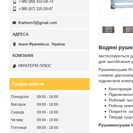
+380 (99) 433-58-73
+380 (67) 115-28-47
ifratherm3@gmail.com
Івано-Франківськ, Україна
Водяні рушн
застосовуються дл
для запобігання 
ІФРАТЕРМ ПЛЮС
Рушникосушки Ifr
схемою діагонал
підключити елект
Графік роботи
Конструкція
Підключення
Понеділок
09:00
18:00
Робочий тиск
Вівторок
09:00
18:00
Робоча темп
Покриття: н
Середа
09:00
18:00
Тверда суці
Четвер
09:00
18:00
Рушникосушки If
Пʼятниця
09:00
18:00