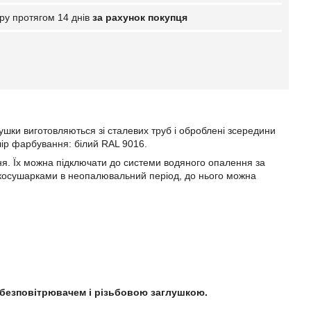
ру протягом 14 днів
за рахунок покупця
осушки виготовляються зі сталевих труб і оброблені зсередини
лір фарбування: білий RAL 9016.
ня. Їх можна підключати до системи водяного опалення за
косушарками в неопалювальний період, до нього можна
обезповітрювачем і різьбовою заглушкою.