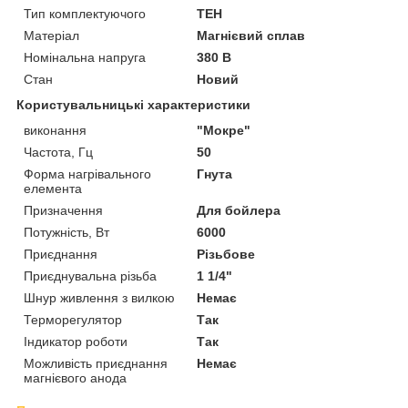
Тип комплектуючого
ТЕН
Матеріал
Магнієвий сплав
Номінальна напруга
380 В
Стан
Новий
Користувальницькі характеристики
виконання
"Мокре"
Частота, Гц
50
Форма нагрівального
Гнута
елемента
Призначення
Для бойлера
Потужність, Вт
6000
Приєднання
Різьбове
Приєднувальна різьба
1 1/4"
Шнур живлення з вилкою
Немає
Терморегулятор
Так
Індикатор роботи
Так
Можливість приєднання
Немає
магнієвого анода