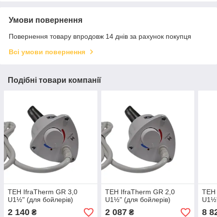
Умови повернення
Повернення товару впродовж 14 днів за рахунок покупця
Всі умови повернення
Подібні товари компанії
ТЕН IfraTherm GR 3,0
ТЕН IfraTherm GR 2,0
ТЕН 
U1½" (для бойлерів)
U1½"​​​​​​​ (для бойлерів)
U1½"​
2 140
2 087
8 8
₴
₴