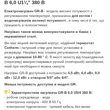
B 6,0 U1¼" 380 В
Електронагрівач GR-B
- модель високої потужності з
регулюванням температури, призначена
для котлів і
водонагрівачів великої потужності
, в тому числі й тих, що
працюють в геліосистемах.
Нагрівач також можна використовувати в баках з
нержавіючої сталі.
Він має міцний металевий корпус, надійний
термостат
Cotherm
і латунний отвір для легкої установки в
резервуар. Нагрівач має плавне регулювання температури
води в
діапазоні 10-80 °
С.
В якості захисту від пошкодження
(перегріву) використовувався ручний (повторний) запобіжник,
який при необхідності можна скинути.
Нагрівач GR-B доступний з потужністю
4,5 кВт, 6,0 кВт, 9,0
кВт
і
12,0 кВт з отвором 5/4″ або 6/4″.
Менша потужність доступна в моделі GR.
Характеристики нагрівача GR-B 6,0 U5/4 380 В:
- робоче середовище - вода
- електрична напруга - 400 В 50 Гц
- електричне підключення - прямий кабель без вилки