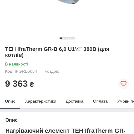
ТЕН IfraTherm GR-B 6,0 U1¼" 380В (для
котлів)
В наявності
Код: IFGRB6054
Роздріб
9 363
₴
Опис
Характеристики
Доставка
Оплата
Умови п
Опис
Нагріваючий елемент ТЕН IfraTherm GR-