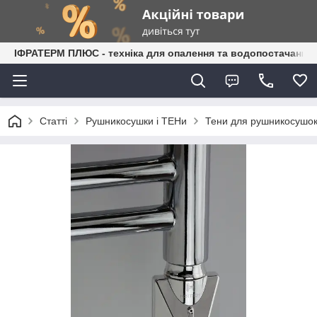
ІФРАТЕРМ ПЛЮС - техніка для опалення та водопостачання
Статті
Рушникосушки і ТЕНи
Тени для рушникосушок 