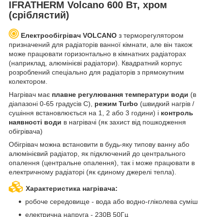
IFRATHERM Volcano 600 Вт, хром
(сріблястий)
Електрообігрівач VOLCANO
з терморегулятором
призначений для радіаторів ванної кімнати, але він також
може працювати горизонтально в кімнатних радіаторах
(наприклад, алюмінієві радіатори). Квадратний корпус
розроблений спеціально для радіаторів з прямокутним
колектором.
Нагрівач має
плавне регулювання температури води
(в
діапазоні 0-65 градусів С),
режим Turbo
(швидкий нагрів /
сушіння встановлюється на 1, 2 або 3 години) і
контроль
наявності води
в нагрівачі (як захист від пошкодження
обігрівача)
Обігрівач можна встановити в будь-яку типову ванну або
алюмінієвий радіатор, як підключений до центрального
опалення (центральне опалення), так і може працювати в
електричному радіаторі (як єдиному джерелі тепла).
Характеристика нагрівача:
робоче середовище - вода або водно-гліколева суміш
електрична напруга - 230В 50Гц