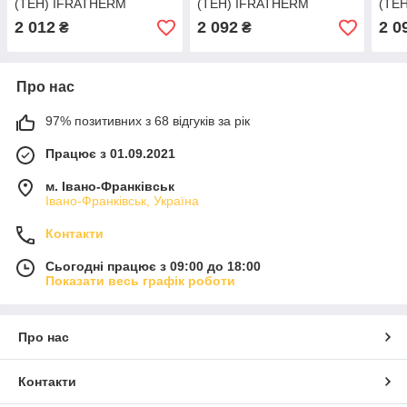
(ТЕН) IFRATHERM
(ТЕН) IFRATHERM
(ТЕ
Volcano 300 Вт, хром
Volcano 600 Вт, чорний
Volc
2 012
2 092
2 0
₴
₴
(сріблястий)
Про нас
97% позитивних з 68 відгуків за рік
Працює з 01.09.2021
м. Івано-Франківськ
Івано-Франківськ, Україна
Контакти
Сьогодні працює з 09:00 до 18:00
Показати весь графік роботи
Про нас
Контакти