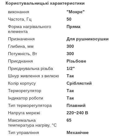
Користувальницькі характеристики
виконання
"Мокре"
Частота, Гц
50
Форма нагрівального
Пряма
елемента
Призначення
Для рушникосушки
Глибина, мм
300
Потужність, Вт
300
Приєднання
Різьбове
Приєднувальна різьба
1/2"
Шнур живлення з вилкою
Так
Колір корпусу
Сріблястий
Терморегулятор
Так
Індикатор роботи
Так
Тип терморегулятора
Плавний
Напруга мережі
220~240 В
Максимальна
65
температура нагріву, °С
Тип управління
Механічне