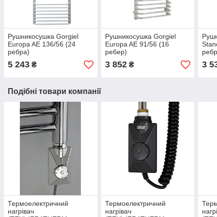
Рушникосушка Gorgiel
Рушникосушка Gorgiel
Рушн
Europa AE 136/56 (24
Europa AE 91/56 (16
Stan
ребра)
ребер)
ребр
5 243
3 852
3 5
₴
₴
Подібні товари компанії
Термоелектричний
Термоелектричний
Тер
нагрівач
нагрівач
нагр