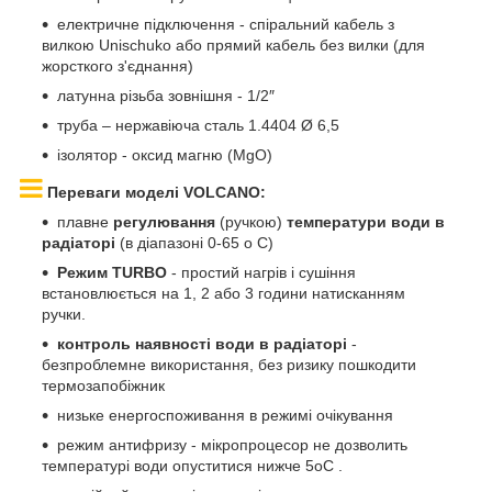
електричне підключення - спіральний кабель з
вилкою Unischuko або прямий кабель без вилки (для
жорсткого з'єднання)
латунна різьба зовнішня - 1/2″
труба – нержавіюча сталь 1.4404 Ø 6,5
ізолятор - оксид магню (MgO)
Переваги моделі VOLCANO:
плавне
регулювання
(ручкою)
температури води в
радіаторі
(в діапазоні 0-65
o
C)
Режим TURBO
- простий нагрів і сушіння
встановлюється на 1, 2 або 3 години натисканням
ручки.
контроль наявності води в радіаторі
-
безпроблемне використання, без ризику пошкодити
термозапобіжник
низьке енергоспоживання в режимі очікування
режим антифризу - мікропроцесор не дозволить
температурі води опуститися нижче
5oC
.