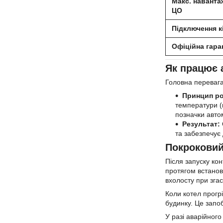
Макс. наванта
ЦО
Підключення к
Офіційна гара
Як працює а
Головна перевага
Принцип ро
температури (щ
позначки авто
Результат:
та забезпечує
Покроковий
Після запуску ко
протягом встанов
вхолосту при зга
Коли котел прогр
будинку. Це запоб
У разі аварійног