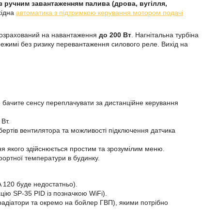
 ручним завантаженням палива (дрова, вугілля,
хідна
автоматика з підтримкою керування мотором подачі
 розрахований на навантаження
до 200 Вт
. Нагнітальна турбіна
режимі без ризику перевантаження силового реле. Вихід на
 бачите сенсу переплачувати за дистанційне керування
Вт.
бертів вентилятора та можливості підключення датчика
я якого здійснюється простим та зрозумілим меню.
ортної температури в будинку.
A 120 буде недостатньо).
цію SP-35 PID із позначкою WiFi).
радіатори та окремо на бойлер ГВП), якими потрібно