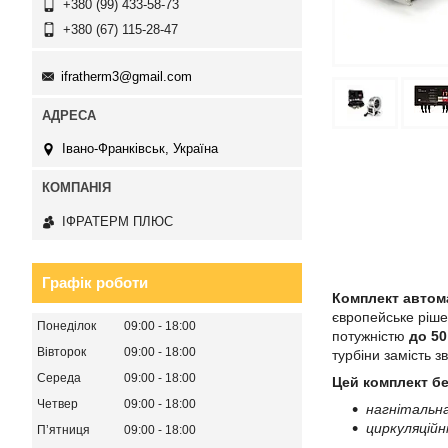
+380 (99) 433-58-73
+380 (67) 115-28-47
ifratherm3@gmail.com
Івано-Франківськ, Україна
ІФРАТЕРМ ПЛЮС
Графік роботи
Комплект автома
європейське ріше
Понеділок
09:00
18:00
потужністю
до 50
Вівторок
09:00
18:00
турбіни замість 
Середа
09:00
18:00
Цей комплект б
Четвер
09:00
18:00
нагнітальн
циркуляційн
Пʼятниця
09:00
18:00