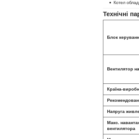
Котел облад
Технічні п
Блок керуван
Вентилятор на
Країна-вироб
Рекомендовано
Напруга живл
Макс. наванта
вентилятора