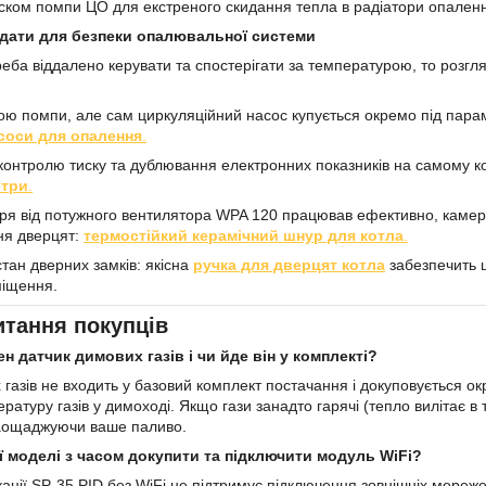
ком помпи ЦО для екстреного скидання тепла в радіатори опален
дати для безпеки опалювальної системи
реба віддалено керувати та спостерігати за температурою, то розгл
ою помпи, але сам циркуляційний насос купується окремо під парам
соси для опалення
.
контролю тиску та дублювання електронних показників на самому к
етри
.
ря від потужного вентилятора WPA 120 працював ефективно, камер
ня дверцят:
термостійкий керамічний шнур для котла
.
стан дверних замків: якісна
ручка для дверцят котла
забезпечить щ
іщення.
итання покупців
н датчик димових газів і чи йде він у комплекті?
 газів не входить у базовий комплект постачання і докуповується о
ературу газів у димоході. Якщо гази занадто гарячі (тепло вилітає 
заощаджуючи ваше паливо.
ї моделі з часом докупити та підключити модуль WiFi?
кації SP-35 PID без WiFi не підтримує підключення зовнішніх мереж