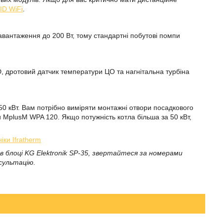
ID WiFi
.
авантаження до 200 Вт, тому стандартні побутові помпи
D, дротовий датчик температури ЦО та нагнітальна турбіна
 50 кВт. Вам потрібно виміряти монтажні отвори посадкового
и MplusM WPA 120. Якщо потужність котла більша за 50 кВт,
ки Ifratherm
блоці KG Elektronik SP-35, звертайтеся за номерами
сультацію.