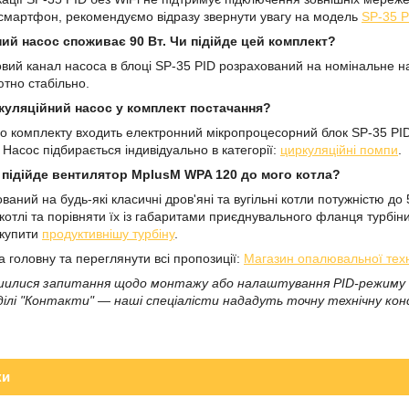
смартфон, рекомендуємо відразу звернути увагу на модель
SP-35 P
ий насос споживає 90 Вт. Чи підійде цей комплект?
ловий канал насоса в блоці SP-35 PID розрахований на номінальне н
тно стабільно.
куляційний насос у комплект постачання?
ього комплекту входить електронний мікропроцесорний блок SP-35 PI
Насос підбирається індивідуально в категорії:
циркуляційні помпи
.
и підійде вентилятор MplusM WPA 120 до мого котла?
аний на будь-які класичні дров'яні та вугільні котли потужністю до
котлі та порівняти їх із габаритами приєднувального фланця турбін
 купити
продуктивнішу турбіну
.
а головну та переглянути всі пропозиції:
Магазин опалювальної техні
шилися запитання щодо монтажу або налаштування PID-режиму в 
ділі "Контакти" — наші спеціалісти нададуть точну технічну кон
ки