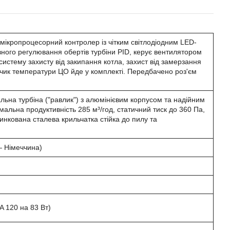
ікропроцесорний контролер із чітким світлодіодним LED-
ого регулювання обертів турбіни PID, керує вентилятором
истему захисту від закипання котла, захист від замерзання
тчик температури ЦО йде у комплекті. Передбачено роз'єм
ьна турбіна ("равлик") з алюмінієвим корпусом та надійним
альна продуктивність 285 м³/год, статичний тиск до 360 Па,
нкована сталева крильчатка стійка до пилу та
— Німеччина)
A 120 на 83 Вт)