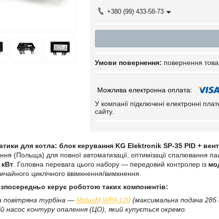
+380 (99) 433-58-73
повернення това
У компанії підключені електронні пла
сайту.
тики для котла: блок керування KG Elektronik SP-35 PID + ве
ння (Польща) для повної автоматизації, оптимізації спалювання пал
 кВт
. Головна перевага цього набору — передовий контролер із
мо
звичайного циклічного ввімкнення/вимкнення.
езпосередньо керує роботою таких компонентів:
а повітряна турбіна —
MplusM WPA 120
(максимальна подача 285 
ій насос контуру опалення (ЦО), який купується окремо.