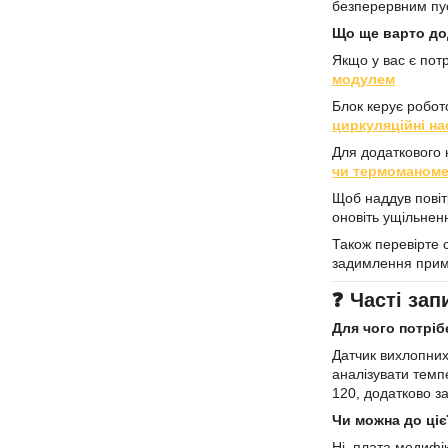
безперервним пус
Що ще варто до
Якщо у вас є пот
модулем
Блок керує робот
циркуляційні на
Для додаткового 
чи термоманом
Щоб наддув повіт
оновіть ущільнен
Також перевірте 
задимлення прим
❓ Часті зап
Для чого потрібе
Датчик вихлопних
аналізувати темп
120, додатково 
Чи можна до ціє
Ні, плата модифі