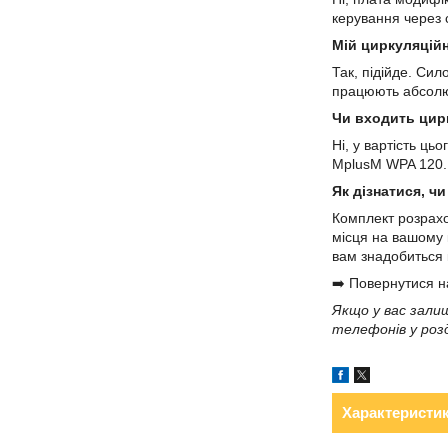
керування через 
Мій циркуляційн
Так, підійде. Си
працюють абсолю
Чи входить цир
Ні, у вартість ц
MplusM WPA 120. 
Як дізнатися, ч
Комплект розрахов
місця на вашому 
вам знадобиться
➡️ Повернутися н
Якщо у вас зали
телефонів у роз
Характеристи