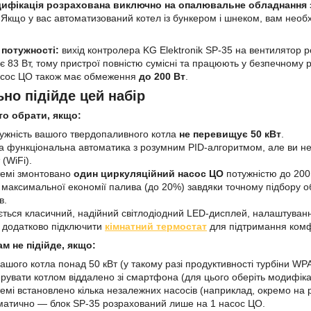
ифікація розрахована виключно на опалювальне обладнання з
Якщо у вас автоматизований котел із бункером і шнеком, вам необ
 потужності:
вихід контролера KG Elektronik SP-35 на вентилятор
 83 Вт, тому пристрої повністю сумісні та працюють у безпечному 
асос ЦО також має обмеження
до 200 Вт
.
но підійде цей набір
то обрати, якщо:
ужність вашого твердопаливного котла
не перевищує 50 кВт
.
а функціональна автоматика з розумним PID-алгоритмом, але ви не
 (WiFi).
темі змонтовано
один циркуляційний насос ЦО
потужністю до 200 
 максимальної економії палива (до 20%) завдяки точному підбору о
в.
ться класичний, надійний світлодіодний LED-дисплей, налаштуванн
 додатково підключити
кімнатний термостат
для підтримання комф
ам не підійде, якщо:
ашого котла понад 50 кВт (у такому разі продуктивності турбіни WP
ерувати котлом віддалено зі смартфона (для цього оберіть модифіка
темі встановлено кілька незалежних насосів (наприклад, окремо на 
матично — блок SP-35 розрахований лише на 1 насос ЦО.