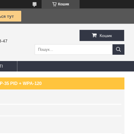
Кошик
Кошик
8-47
ТІ
P-35 PID + WPA-120