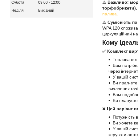
⚠️
Важливо: мод
Субота
09:00
12:00
торфобрикети).
Неділя
Вихідний
палива.
⚠️
Сумісність по
WPA 120 споживає
циркуляційний н
Кому ідеаль
✅
Комплект вар
Теплова пот
Вам потрібн
через інтернет
У вашій сис
Ви прагнете
вихлопних газі
Вам подобає
Ви плануєте
❌
Цей варіант в
Потужність в
Ви хочете к
У вашій сис
керувати авто