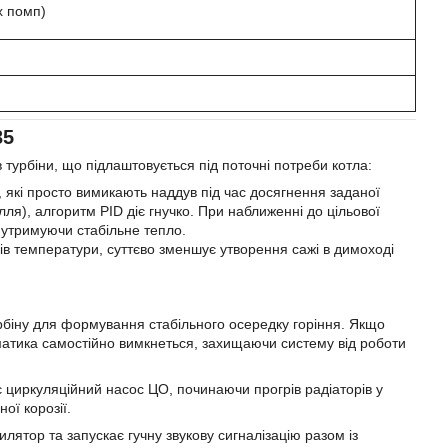
х помп)
35
 турбіни, що підлаштовується під поточні потреби котла:
, які просто вимикають наддув під час досягнення заданої
ля), алгоритм PID діє гнучко. При наближенні до цільової
 утримуючи стабільне тепло.
в температури, суттєво зменшує утворення сажі в димоході
рбіну для формування стабільного осередку горіння. Якщо
матика самостійно вимкнеться, захищаючи систему від роботи
є циркуляційний насос ЦО, починаючи прогрів радіаторів у
ої корозії.
лятор та запускає гучну звукову сигналізацію разом із