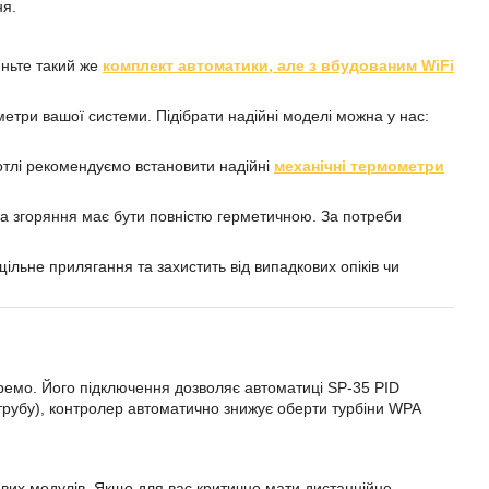
ня.
яньте такий же
комплект автоматики, але з вбудованим WiFi
етри вашої системи. Підібрати надійні моделі можна у нас:
отлі рекомендуємо встановити надійні
механічні термометри
а згоряння має бути повністю герметичною. За потреби
ільне прилягання та захистить від випадкових опіків чи
кремо. Його підключення дозволяє автоматиці SP-35 PID
в трубу), контролер автоматично знижує оберти турбіни WPA
евих модулів. Якщо для вас критично мати дистанційне