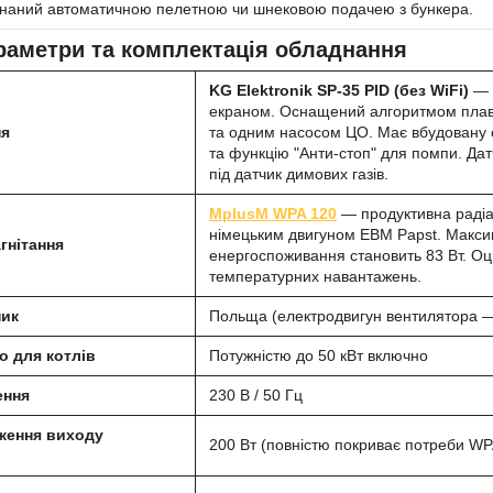
наний автоматичною пелетною чи шнековою подачею з бункера.
араметри та комплектація обладнання
KG Elektronik SP-35 PID (без WiFi)
— м
екраном. Оснащений алгоритмом плавн
ня
та одним насосом ЦО. Має вбудовану с
та функцію "Анти-стоп" для помпи. Да
під датчик димових газів.
MplusM WPA 120
— продуктивна радіал
німецьким двигуном EBM Papst. Максим
гнітання
енергоспоживання становить 83 Вт. Оци
температурних навантажень.
ник
Польща (електродвигун вентилятора 
 для котлів
Потужністю до 50 кВт включно
ення
230 В / 50 Гц
ження виходу
200 Вт (повністю покриває потреби WP