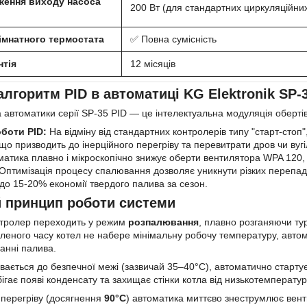
ження виходу насоса
200 Вт (для стандартних циркуляційни
імнатного термостата
✅ Повна сумісність
нтія
12 місяців
лгоритм PID в автоматиці KG Elektronik SP-
 автоматики серії SP-35 PID — це інтелектуальна модуляція обертів
боти PID:
На відміну від стандартних контролерів типу "старт-стоп"
о призводить до інерційного перегріву та перевитрати дров чи вугіл
матика плавно і мікроскопічно знижує оберти вентилятора WPA 120,
Оптимізація процесу спалювання дозволяє уникнути різких перепаді
 до 15-20% економії твердого палива за сезон.
 принцип роботи системи
нтролер переходить у режим
розпалювання
, плавно розганяючи ту
леного часу котел не набере мінімальну робочу температуру, авто
санні палива.
івається до безпечної межі (зазвичай 35–40°C), автоматично старту
ігає появі конденсату та захищає стінки котла від низькотемпературн
о перегріву (досягнення
90°C
) автоматика миттєво знеструмлює венти