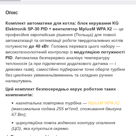
Опис
Комплект автоматики для котла: блок керування KG
Elektronik SP-30 PID + вентилятор MplusM WPA X2
— це
професійне європейське рішення (Польща) для повної
автоматизації та оптимізації роботи твердопаливних котлів
потужністю
до 40 кВт
. Головна перевага цього набору —
високотехнологічний контролер із
модуляцією потужності
PID
. Автоматика безперервно аналізує температуру
теплоносія (а при підключенні додаткового датчика — і
димових газів), самостійно підбираючи точні оберти турбіни
без циклічних увімкнень/вимкнень та складних ручних
налаштувань.
Цей комплект безпосередньо керує роботою таких
компонентів:
нагнітальна повітряна турбіна —
MplusM WPA X2
(максимальна подача 255 м³/год, споживання двигуна
67 Вт);
циркуляційна помпа водяного контуру опалення
(ЦО), яка купується окремо.