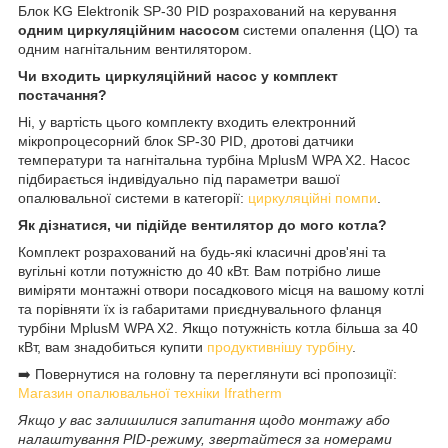
Блок KG Elektronik SP-30 PID розрахований на керування
одним циркуляційним насосом
системи опалення (ЦО) та
одним нагнітальним вентилятором.
Чи входить циркуляційний насос у комплект
постачання?
Ні, у вартість цього комплекту входить електронний
мікропроцесорний блок SP-30 PID, дротові датчики
температури та нагнітальна турбіна MplusM WPA X2. Насос
підбирається індивідуально під параметри вашої
опалювальної системи в категорії:
циркуляційні помпи
.
Як дізнатися, чи підійде вентилятор до мого котла?
Комплект розрахований на будь-які класичні дров'яні та
вугільні котли потужністю до 40 кВт. Вам потрібно лише
виміряти монтажні отвори посадкового місця на вашому котлі
та порівняти їх із габаритами приєднувального фланця
турбіни MplusM WPA X2. Якщо потужність котла більша за 40
кВт, вам знадобиться купити
продуктивнішу турбіну
.
➡️ Повернутися на головну та переглянути всі пропозиції:
Магазин опалювальної техніки Ifratherm
Якщо у вас залишилися запитання щодо монтажу або
налаштування PID-режиму, звертайтеся за номерами