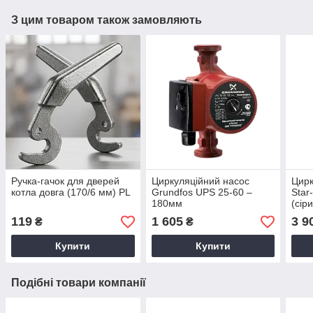
З цим товаром також замовляють
Ручка-гачок для дверей
Циркуляційний насос
Цирк
котла довга (170/6 мм) PL
Grundfos UPS 25-60 –
Star
180мм
(сір
119
1 605
3 9
₴
₴
Купити
Купити
Подібні товари компанії