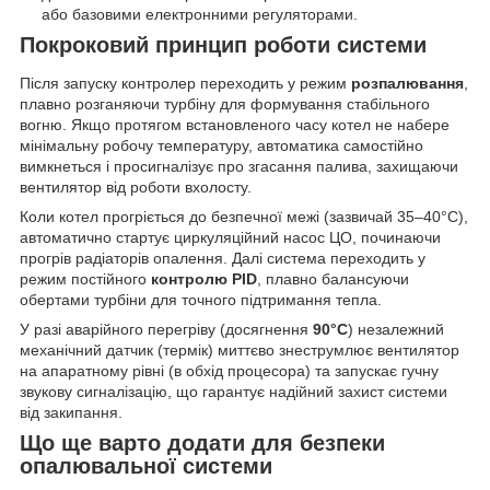
або базовими електронними регуляторами.
Покроковий принцип роботи системи
Після запуску контролер переходить у режим
розпалювання
,
плавно розганяючи турбіну для формування стабільного
вогню. Якщо протягом встановленого часу котел не набере
мінімальну робочу температуру, автоматика самостійно
вимкнеться і просигналізує про згасання палива, захищаючи
вентилятор від роботи вхолосту.
Коли котел прогріється до безпечної межі (зазвичай 35–40°C),
автоматично стартує циркуляційний насос ЦО, починаючи
прогрів радіаторів опалення. Далі система переходить у
режим постійного
контролю PID
, плавно балансуючи
обертами турбіни для точного підтримання тепла.
У разі аварійного перегріву (досягнення
90°C
) незалежний
механічний датчик (термік) миттєво знеструмлює вентилятор
на апаратному рівні (в обхід процесора) та запускає гучну
звукову сигналізацію, що гарантує надійний захист системи
від закипання.
Що ще варто додати для безпеки
опалювальної системи