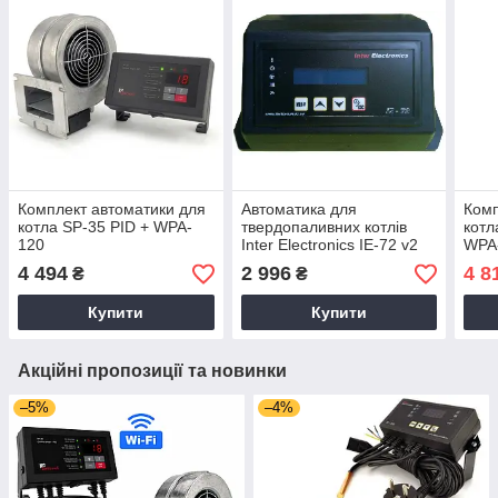
Комплект автоматики для
Автоматика для
Комп
котла SP-35 PID + WPA-
твердопаливних котлів
котл
120
Inter Electronics IE-72 v2
WPA
PID
4 494
2 996
4 8
₴
₴
Купити
Купити
Акційні пропозиції та новинки
–5%
–4%