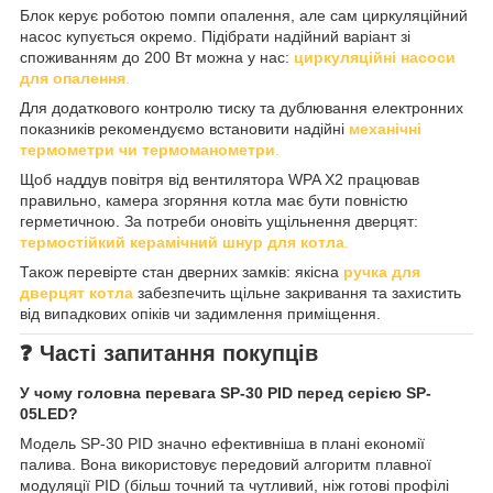
Блок керує роботою помпи опалення, але сам циркуляційний
насос купується окремо. Підібрати надійний варіант зі
споживанням до 200 Вт можна у нас:
циркуляційні насоси
для опалення
.
Для додаткового контролю тиску та дублювання електронних
показників рекомендуємо встановити надійні
механічні
термометри чи термоманометри
.
Щоб наддув повітря від вентилятора WPA X2 працював
правильно, камера згоряння котла має бути повністю
герметичною. За потреби оновіть ущільнення дверцят:
термостійкий керамічний шнур для котла
.
Також перевірте стан дверних замків: якісна
ручка для
дверцят котла
забезпечить щільне закривання та захистить
від випадкових опіків чи задимлення приміщення.
❓ Часті запитання покупців
У чому головна перевага SP-30 PID перед серією SP-
05LED?
Модель SP-30 PID значно ефективніша в плані економії
палива. Вона використовує передовий алгоритм плавної
модуляції PID (більш точний та чутливий, ніж готові профілі