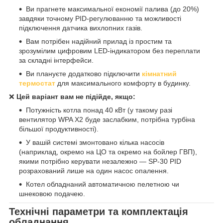
Ви прагнете максимальної економії палива (до 20%)
завдяки точному PID-регулюванню та можливості
підключення датчика вихлопних газів.
Вам потрібен надійний прилад із простим та
зрозумілим цифровим LED-індикатором без переплати
за складні інтерфейси.
Ви плануєте додатково підключити
кімнатний
термостат
для максимального комфорту в будинку.
❌
Цей варіант вам не підійде, якщо:
Потужність котла понад 40 кВт (у такому разі
вентилятор WPA X2 буде заслабким, потрібна турбіна
більшої продуктивності).
У вашій системі змонтовано кілька насосів
(наприклад, окремо на ЦО та окремо на бойлер ГВП),
якими потрібно керувати незалежно — SP-30 PID
розрахований лише на один насос опалення.
Котел обладнаний автоматичною пелетною чи
шнековою подачею.
Технічні параметри та комплектація
обладнання