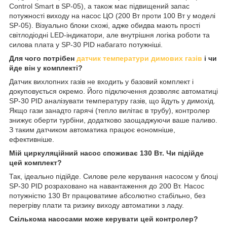
Control Smart в SP-05), а також має підвищений запас
потужності виходу на насос ЦО (200 Вт проти 100 Вт у моделі
SP-05). Візуально блоки схожі, адже обидва мають прості
світлодіодні LED-індикатори, але внутрішня логіка роботи та
силова плата у SP-30 PID набагато потужніші.
Для чого потрібен
датчик температури димових газів
і чи
йде він у комплекті?
Датчик вихлопних газів не входить у базовий комплект і
докуповується окремо. Його підключення дозволяє автоматиці
SP-30 PID аналізувати температуру газів, що йдуть у димохід.
Якщо гази занадто гарячі (тепло вилітає в трубу), контролер
знижує оберти турбіни, додатково заощаджуючи ваше паливо.
З таким датчиком автоматика працює еономніше,
ефективніше.
Мій циркуляційний насос споживає 130 Вт. Чи підійде
цей комплект?
Так, ідеально підійде. Силове реле керування насосом у блоці
SP-30 PID розраховано на навантаження до 200 Вт. Насос
потужністю 130 Вт працюватиме абсолютно стабільно, без
перегріву плати та ризику виходу автоматики з ладу.
Скількома насосами може керувати цей контролер?