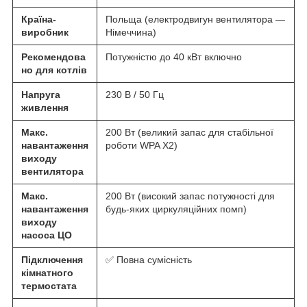
Країна-
Польща (електродвигун вентилятора —
виробник
Німеччина)
Рекомендова
Потужністю до 40 кВт включно
но для котлів
Напруга
230 В / 50 Гц
живлення
Макс.
200 Вт (великий запас для стабільної
навантаження
роботи WPA X2)
виходу
вентилятора
Макс.
200 Вт (високий запас потужності для
навантаження
будь-яких циркуляційних помп)
виходу
насоса ЦО
Підключення
✅ Повна сумісність
кімнатного
термостата