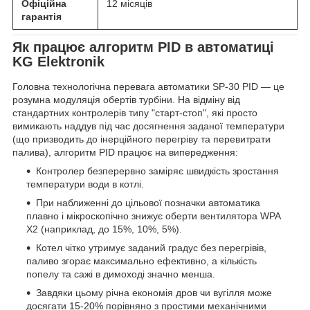
Офіційна
12 місяців
гарантія
Як працює алгоритм PID в автоматиці
KG Elektronik
Головна технологічна перевага автоматики SP-30 PID — це
розумна модуляція обертів турбіни. На відміну від
стандартних контролерів типу "старт-стоп", які просто
вимикають наддув під час досягнення заданої температури
(що призводить до інерційного перегріву та перевитрати
палива), алгоритм PID працює на випередження:
Контролер безперервно заміряє швидкість зростання
температури води в котлі.
При наближенні до цільової позначки автоматика
плавно і мікроскопічно знижує оберти вентилятора WPA
X2 (наприклад, до 15%, 10%, 5%).
Котел чітко утримує заданий градус без перегрівів,
паливо згорає максимально ефективно, а кількість
попелу та сажі в димоході значно менша.
Завдяки цьому річна економія дров чи вугілля може
досягати 15-20% порівняно з простими механічними