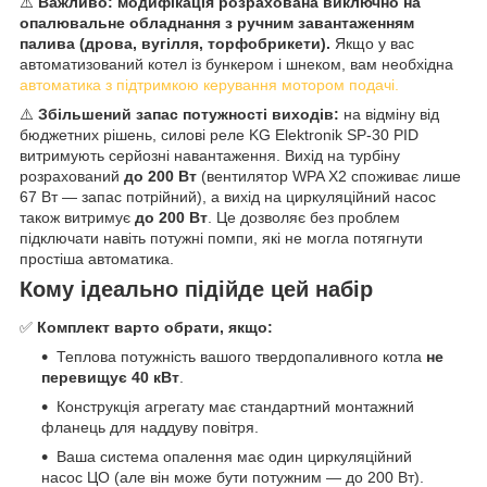
⚠️
Важливо: модифікація розрахована виключно на
опалювальне обладнання з ручним завантаженням
палива (дрова, вугілля, торфобрикети).
Якщо у вас
автоматизований котел із бункером і шнеком, вам необхідна
автоматика з підтримкою керування мотором подачі.
⚠️
Збільшений запас потужності виходів:
на відміну від
бюджетних рішень, силові реле KG Elektronik SP-30 PID
витримують серйозні навантаження. Вихід на турбіну
розрахований
до 200 Вт
(вентилятор WPA X2 споживає лише
67 Вт — запас потрійний), а вихід на циркуляційний насос
також витримує
до 200 Вт
. Це дозволяє без проблем
підключати навіть потужні помпи, які не могла потягнути
простіша автоматика.
Кому ідеально підійде цей набір
✅
Комплект варто обрати, якщо:
Теплова потужність вашого твердопаливного котла
не
перевищує 40 кВт
.
Конструкція агрегату має стандартний монтажний
фланець для наддуву повітря.
Ваша система опалення має один циркуляційний
насос ЦО (але він може бути потужним — до 200 Вт).