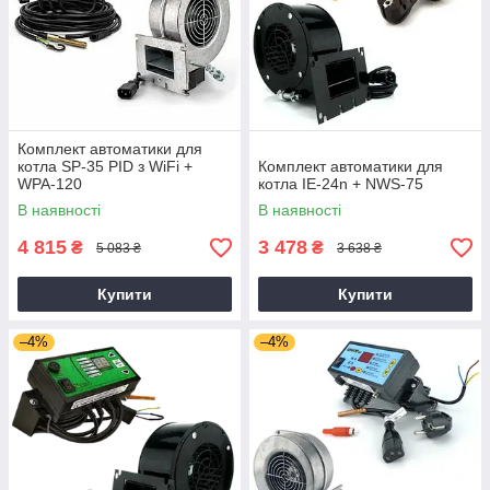
Комплект автоматики для
котла SP-35 PID з WiFi +
Комплект автоматики для
WPA-120
котла IE-24n + NWS-75
В наявності
В наявності
4 815
3 478
₴
₴
5 083 ₴
3 638 ₴
Купити
Купити
–4%
–4%