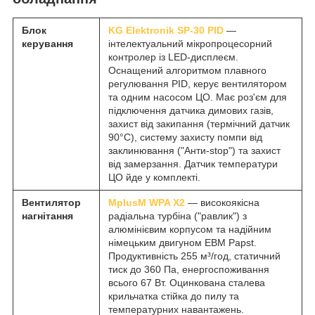
Блок
KG Elektronik SP-30 PID
—
керування
інтелектуальний мікропроцесорний
контролер із LED-дисплеєм.
Оснащений алгоритмом плавного
регулювання PID, керує вентилятором
та одним насосом ЦО. Має роз'єм для
підключення датчика димових газів,
захист від закипання (термічний датчик
90°C), систему захисту помпи від
заклинювання ("Анти-stop") та захист
від замерзання. Датчик температури
ЦО йде у комплекті.
Вентилятор
MplusM WPA X2
— високоякісна
нагнітання
радіальна турбіна ("равлик") з
алюмінієвим корпусом та надійним
німецьким двигуном EBM Papst.
Продуктивність 255 м³/год, статичний
тиск до 360 Па, енергоспоживання
всього 67 Вт. Оцинкована сталева
крильчатка стійка до пилу та
температурних навантажень.