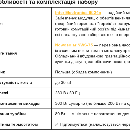
обливості та комплектація набору
Inter Electronics IE-24n
— надійний мі
Забезпечує модуляцію обертів вентиля
ня
(аварійний термостат "термік" знестру
готовий комутаційний роз'єм під кімна
всі налаштування зберігаються в енерг
Nowosolar NWS-75
— перевірена часом
із захисним покриттям та металеву крил
гнітання
Обладнаний вбудованою гравітаційною 
зупинки двигуна, запобігаючи неконтр
ник
Польща (обидва компоненти)
тужність котла
до 30 кВт
режі
230 В / 50 Гц
вантаження виходів
300 Вт сумарно (не більше 200 Вт на о
ання турбіни
80 Вт — мінімальне навантаження для
атним термостатом
✅ Підтримується (налаштовується чер