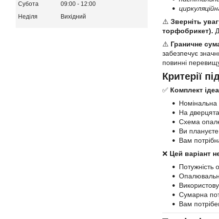
Субота
09:00
12:00
циркуляційн
Неділя
Вихідний
⚠️
Зверніть уваг
торфобрикет).
Д
⚠️
Граничне сум
забезпечує значн
повинні перевищув
Критерії пі
✅
Комплект ідеа
Номінальна 
На дверцята
Схема опале
Ви плануєте
Вам потрібн
❌
Цей варіант не
Потужність 
Опалювальна
Використову
Сумарна пот
Вам потрібе