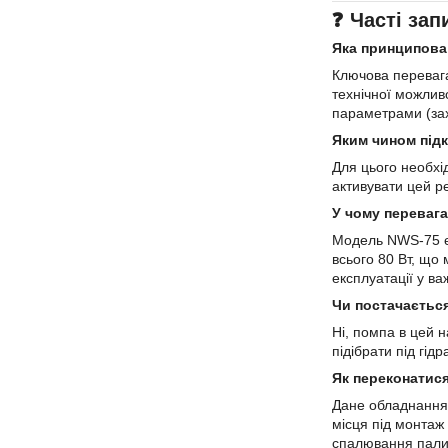
❓ Часті зап
Яка принципова 
Ключова перевага
технічної можлив
параметрами (зах
Яким чином підк
Для цього необхі
активувати цей р
У чому перевага
Модель NWS-75 є 
всього 80 Вт, що
експлуатації у ва
Чи постачаєтьс
Ні, помпа в цей 
підібрати під гід
Як переконатис
Дане обладнання 
місця під монтаж
спалювання пали