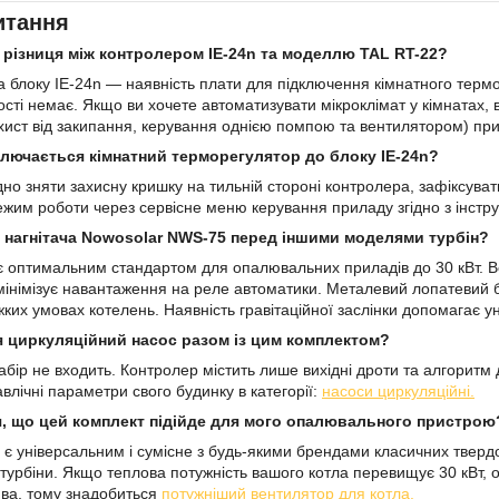
итання
різниця між контролером IE-24n та моделлю TAL RT-22?
 блоку IE-24n — наявність плати для підключення кімнатного термо
ості немає. Якщо ви хочете автоматизувати мікроклімат у кімнатах,
ист від закипання, керування однією помпою та вентилятором) прис
лючається кімнатний терморегулятор до блоку IE-24n?
дно зняти захисну кришку на тильній стороні контролера, зафіксуват
ежим роботи через сервісне меню керування приладу згідно з інстр
 нагнітача Nowosolar NWS-75 перед іншими моделями турбін?
оптимальним стандартом для опалювальних приладів до 30 кВт. Вон
 мінімізує навантаження на реле автоматики. Металевий лопатевий 
жких умовах котелень. Наявність гравітаційної заслінки допомагає у
я циркуляційний насос разом із цим комплектом?
набір не входить. Контролер містить лише вихідні дроти та алгори
равлічні параметри свого будинку в категорії:
насоси циркуляційні.
я, що цей комплект підійде для мого опалювального пристрою
є універсальним і сумісне з будь-якими брендами класичних твердо
 турбіни. Якщо теплова потужність вашого котла перевищує 30 кВт,
ва, тому знадобиться
потужніший вентилятор для котла.