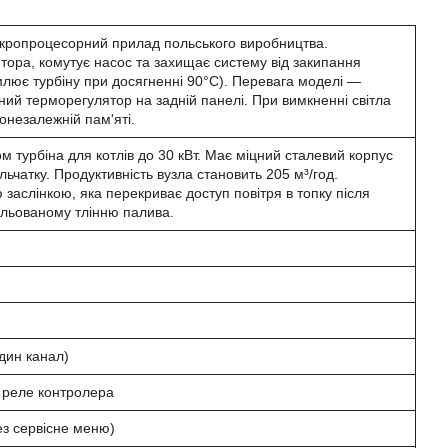
кропроцесорний прилад польського виробництва.
тора, комутує насос та захищає систему від закипання
млює турбіну при досягненні 90°C). Перевага моделі —
тний терморегулятор на задній панелі. При вимкненні світла
онезалежній пам'яті.
 турбіна для котлів до 30 кВт. Має міцний сталевий корпус
ьчатку. Продуктивність вузла становить 205 м³/год.
заслінкою, яка перекриває доступ повітря в топку після
ольованому тлінню палива.
дин канал)
 реле контролера
ез сервісне меню)