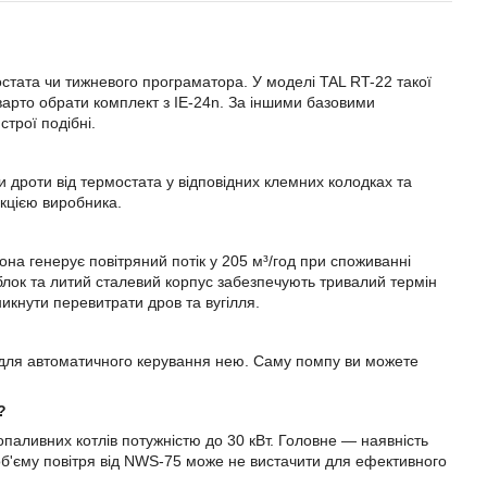
стата чи тижневого програматора. У моделі TAL RT-22 такої
 варто обрати комплект з IE-24n. За іншими базовими
трої подібні.
и дроти від термостата у відповідних клемних колодках та
укцією виробника.
а генерує повітряний потік у 205 м³/год при споживанні
блок та литий сталевий корпус забезпечують тривалий термін
никнути перевитрати дров та вугілля.
тм для автоматичного керування нею. Саму помпу ви можете
?
паливних котлів потужністю до 30 кВт. Головне — наявність
 об'єму повітря від NWS-75 може не вистачити для ефективного