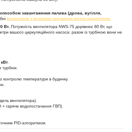
 способом завантаження палива (дрова, вугілля,
ібні
контролери з функцією керування мотор-редуктором.
0 Вт.
Потужність вентилятора NWS-75 дорівнює 80 Вт, що
етри вашого циркуляційного насоса: разом із турбіною вони не
 кВт
.
 турбіни.
о контролю температури в будинку.
ою.
одель вентилятора).
О + гаряче водопостачання ГВП).
 точним PID-алгоритмом.