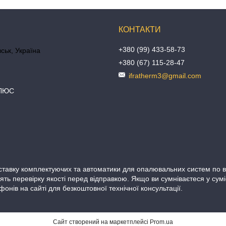
+380 (99) 433-58-73
ськ, Україна
+380 (67) 115-28-47
ifratherm3@gmail.com
ПЛЮС
вку комплектуючих та автоматики для опалювальних систем по всій
ять перевірку якості перед відправкою. Якщо ви сумніваєтеся у сум
онів на сайті для безкоштовної технічної консультації.
Сайт створений на маркетплейсі
Prom.ua