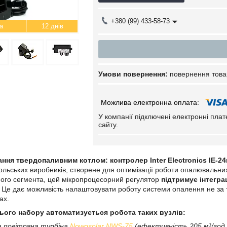
+380 (99) 433-58-73
12 днів
повернення това
У компанії підключені електронні пла
сайту.
ння твердопаливним котлом: контролер Inter Electronics IE-24
ольських виробників, створене для оптимізації роботи опалювальни
ого сегмента, цей мікропроцесорний регулятор
підтримує інтегр
. Це дає можливість налаштовувати роботу системи опалення не за
ах.
ього набору автоматизується робота таких вузлів:
а повітряна турбіна
Nowosolar NWS-75
(ефективність 205 м³/год,