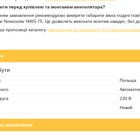
рити перед купівлею та монтажем вентилятора?
м замовлення рекомендуємо виміряти габарити вікна подачі повіт
и Nowosolar NWS-75. Це дозволить виконати монтаж швидко, без дод
ші пропозиції каталогу:
Автоматика та комплекти для твердопаливних
ки
бути
к
Польща
чого
Автомати
руга
220 В
Новий
ля замовлення