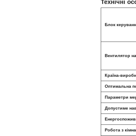
Технічні ос
Блок керуван
Вентилятор на
Країна-вироб
Оптимальна по
Параметри ме
Допустиме на
Енергоспожив
Робота з кімн