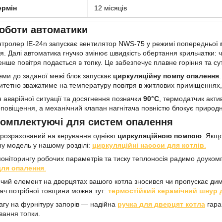
ермін
12 місяців
оботи автоматики
онтролер IE-24n запускає вентилятор NWS-75 у режимі попередньої
ня. Далі автоматика гнучко змінює швидкість обертання крильчатки
енше повітря подається в топку. Це забезпечує плавне горіння та су
теми до заданої межі блок запускає
циркуляційну помпу опалення
итетно зважатиме на температуру повітря в житлових приміщеннях, 
я аварійної ситуації та досягнення позначки
90°C
, термодатчик акти
оповіщення, а механічний клапан нагнітача повністю блокує природн
комплектуючі для систем опалення
 розрахований на керування однією
циркуляційною помпою
. Якщ
дну модель у нашому розділі:
циркуляційні насоси для котлів
.
моніторингу робочих параметрів та тиску теплоносія радимо доук
для опалення
.
ий елемент на дверцятах вашого котла зносився чи пропускає дим, 
ач потрібної товщини можна тут:
термостійкий керамічний шнур 
вагу на фурнітуру запорів — надійна
ручка для дверцят котла
гара
вання топки.