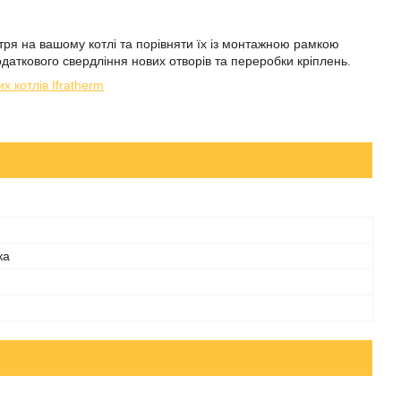
ря на вашому котлі та порівняти їх із монтажною рамкою
аткового свердління нових отворів та переробки кріплень.
 котлів Ifratherm
ка