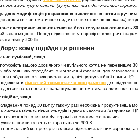
а помпа контуру опалення (купується та підключається окремо).
у: дана модифікація розрахована виключно на котли з ручним
ля агрегатів з автоматичною подачею (пелетних чи шнекових) потр
арне електричне навантаження на блок керування становить 30
ий запас міцності. Перед підключенням перевірте електричні парам
ати ліміт у 300 Вт.
дбору: кому підійде це рішення
льно сумісний, якщо:
потужність вашого дров'яного чи вугільного котла
не перевищує 30
х або зольнику передбачено монтажний фланець для встановлення
ння побудована з використанням однієї циркуляційної помпи ЦО.
 підключити
кімнатний термостат чи програматор
для віддаленог
а довговічна та проста в налаштуванні автоматика за лояльною цін
 підійде, якщо:
обладнання понад 30 кВт (у такому разі необхідна продуктивніша м
 система містить кілька контурів із двома насосами (наприклад, Ц
ється котел із паливним бункером і автоматичною подачею.
ужність помпи та вентилятора вища за 300 Вт.
н преміальний контролер із великим рідкокристалічним екраном та