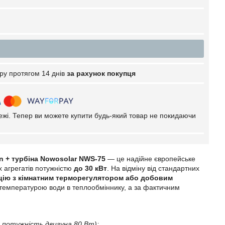
ру протягом 14 днів
за рахунок покупця
тежі. Тепер ви можете купити будь-який товар не покидаючи
n + турбіна Nowosolar NWS-75
— це надійне європейське
х агрегатів потужністю
до 30 кВт
. На відміну від стандартних
ацію з кімнатним терморегулятором або добовим
 температурою води в теплообміннику, а за фактичним
 потужність двигуна 80 Вт);