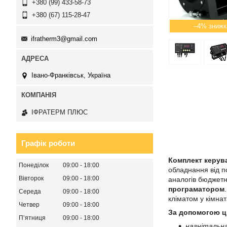
+380 (99) 433-58-73
+380 (67) 115-28-47
–4%
ifratherm3@gmail.com
Івано-Франківськ, Україна
ІФРАТЕРМ ПЛЮС
Графік роботи
Комплект керува
Понеділок
09:00
18:00
обладнання від п
Вівторок
09:00
18:00
аналогів бюджетн
програматором
Середа
09:00
18:00
кліматом у кімнат
Четвер
09:00
18:00
За допомогою ц
Пʼятниця
09:00
18:00
нагнітальн