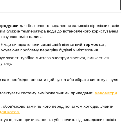
продувки
для безпечного видалення залишків піролізних газів
: чим ближче температура води до встановленого користувачем
ттєву економію палива.
. Якщо ви підключили
зовнішній кімнатний термостат
,
усуваючи проблему перегріву будівлі у міжсезоння.
вує захист: турбіна миттєво знеструмлюється, вмикається
у тягу.
о вам необхідно оновити цей вузол або зібрати систему з нуля,
омплектувати систему вимірювальними приладами:
манометри
обов'язково замініть його перед початком холодів. Знайти
для котла
.
нтує щільне притискання та убезпечить від випадкових опіків