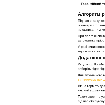
Гарантійний т
Алгоритм р
Під час старту к
із камери згорян
показника, тим м
При прогріві сис
автоматика пріор
У разі виникненн
звуковий сигнал 
Додаткові 
Регулятор IE-24n
виберіть відпові
Для візуального 
та термометри 
Якщо герметизуюч
якісний ущільнюв
Також зверніть у
під час обслугову