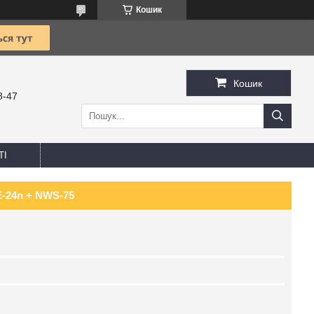
Кошик
Кошик
8-47
ТІ
E-24n + NWS-75