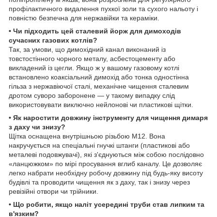
профілактичного видалення пухкої золи та сухого нальоту і
повністю безпечна для нержавійки та кераміки.
• Чи підходить цей сталевий йорж для димоходів
сучасних газових котлів?
Так, за умови, що димохідний канал виконаний із
товстостінного чорного металу, асбестоцементу або
викладений із цегли. Якщо ж у вашому газовому котлі
встановлено коаксіальний димохід або тонка одностінна
гільза з нержавіючої сталі, механічне чищення сталевим
дротом суворо заборонене — у такому випадку слід
використовувати виключно нейлонові чи пластикові щітки.
• Як наростити довжину інструменту для чищення димаря
з даху чи знизу?
Щітка оснащена внутрішньою різьбою М12. Вона
накручується на спеціальні гнучкі штанги (пластикові або
металеві подовжувачі), які з'єднуються між собою послідовно
«ланцюжком» по мірі просування вглиб каналу. Це дозволяє
легко набрати необхідну робочу довжину під будь-яку висоту
будівлі та проводити чищення як з даху, так і знизу через
ревізійні отвори чи трійники.
• Що робити, якщо наліт усередині труби став липким та
в'язким?