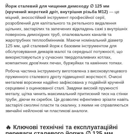
Йорж сталевий для чищення димоходу ∅ 125 мм
(кручений жорсткий дріт, внутрішня різьба М12)
— це
міцний, зносостійкий інструмент професійної серії,
розроблений для капітального та ретельного видалення
щільних, застарілих та запечених відкладень сажі з внутрішніх
поверхонь димохідних труб, опалювальних каналів та
жаротрубних теплообмінників. Маючи номінальний діаметр
125 мм, цей сталевий йорж є базовим інструментом для
обслуговування димарів малої та середньої потужності, що
використовуються у сучасних твердопаливних котлах,
компактних дров'яних печах, буржуйках та камінних топках.
Робоча частина інструменту виготовлена з високовуглецевого
пружинного сталевого дроту підвищеної жорсткості. Очисні
металеві ворсинки надійно зафіксована у подвійній крученій
серцевині з оцинкованої сталі. Завдяки високій пружності
металу, щітка чинить максимальний притискний тиск на стінки
труби, діючи як скребок. Це дозволяє ефективно зрізати навіть
застарілі смоляні пласти та окалину, з якими не справляються
звичайні нейлонові чи пластикові аналоги.
🔥 Ключові технічні та експлуатаційні
переваги сталевого йоржа ∅ 125 мм