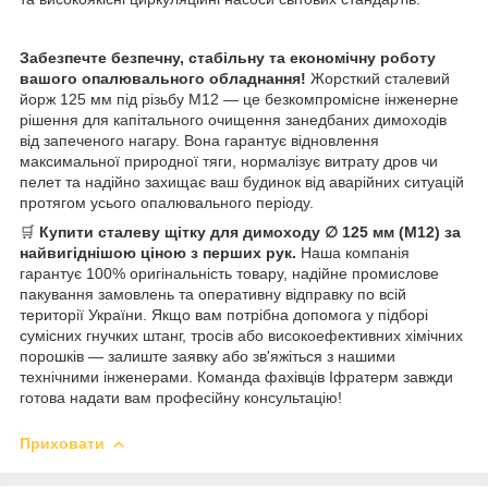
Забезпечте безпечну, стабільну та економічну роботу
вашого опалювального обладнання!
Жорсткий сталевий
йорж 125 мм під різьбу М12 — це безкомпромісне інженерне
рішення для капітального очищення занедбаних димоходів
від запеченого нагару. Вона гарантує відновлення
максимальної природної тяги, нормалізує витрату дров чи
пелет та надійно захищає ваш будинок від аварійних ситуацій
протягом усього опалювального періоду.
🛒
Купити сталеву щітку для димоходу ∅ 125 мм (М12) за
найвигіднішою ціною з перших рук.
Наша компанія
гарантує 100% оригінальність товару, надійне промислове
пакування замовлень та оперативну відправку по всій
території України. Якщо вам потрібна допомога у підборі
сумісних гнучких штанг, тросів або високоефективних хімічних
порошків — залиште заявку або зв'яжіться з нашими
технічними інженерами. Команда фахівців Іфратерм завжди
готова надати вам професійну консультацію!
Приховати