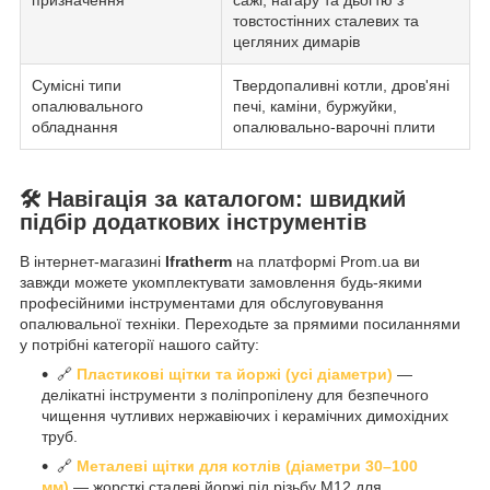
призначення
сажі, нагару та дьогтю з
товстостінних сталевих та
цегляних димарів
Сумісні типи
Твердопаливні котли, дров'яні
опалювального
печі, каміни, буржуйки,
обладнання
опалювально-варочні плити
🛠️ Навігація за каталогом: швидкий
підбір додаткових інструментів
В інтернет-магазині
Ifratherm
на платформі Prom.ua ви
завжди можете укомплектувати замовлення будь-якими
професійними інструментами для обслуговування
опалювальної техніки. Переходьте за прямими посиланнями
у потрібні категорії нашого сайту:
🔗
Пластикові щітки та йоржі (усі діаметри)
—
делікатні інструменти з поліпропілену для безпечного
чищення чутливих нержавіючих і керамічних димохідних
труб.
🔗
Металеві щітки для котлів (діаметри 30–100
мм)
— жорсткі сталеві йоржі під різьбу М12 для