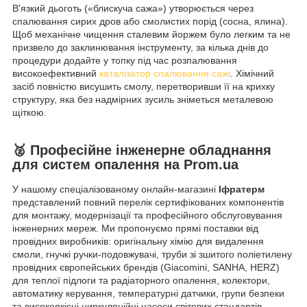
В'язкий дьоготь («блискуча сажа») утворюється через
спалювання сирих дров або смолистих порід (сосна, ялина).
Щоб механічне чищення сталевим йоржем було легким та не
призвело до заклинювання інструменту, за кілька днів до
процедури додайте у топку під час розпалювання
високоефективний
каталізатор спалювання сажі
. Хімічний
засіб повністю висушить смолу, перетворивши її на крихку
структуру, яка без надмірних зусиль зніметься металевою
щіткою.
🥈 Професійне інженерне обладнання
для систем опалення на Prom.ua
У нашому спеціалізованому онлайн-магазині
Іфратерм
представлений повний перелік сертифікованих компонентів
для монтажу, модернізації та професійного обслуговування
інженерних мереж. Ми пропонуємо прямі поставки від
провідних виробників: оригінальну хімію для видалення
смоли, гнучкі ручки-подовжувачі, труби зі зшитого поліетилену
провідних європейських брендів (Giacomini, SANHA, HERZ)
для теплої підлоги та радіаторного опалення, колектори,
автоматику керування, температурні датчики, групи безпеки
та високоякісні циркуляційні насоси світових стандартів.