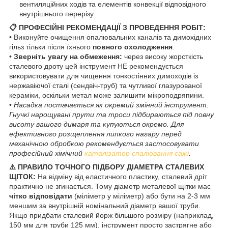
вентиляційних ходів та елементів конвекції відповідного
внутрішнього перерізу.
📋 ПРОФЕСІЙНІ РЕКОМЕНДАЦІЇ З ПРОВЕДЕННЯ РОБІТ:
• Виконуйте очищення опалювальних каналів та димохідних
гільз тільки після їхнього
повного охолодження
.
•
Зверніть увагу на обмеження:
через високу жорсткість
сталевого дроту цей інструмент НЕ рекомендується
використовувати для чищення тонкостінних димоходів із
нержавіючої сталі (сендвіч-труб) та чутливої глазурованої
кераміки, оскільки метал може залишити мікроподряпини.
•
Насадка постачається як окремий змінний інструмент.
Гнучкі нарощувані прути та троси підбираються під повну
висоту вашого димаря та купуються окремо. Для
ефективного розщеплення липкого нагару перед
механічною обробкою рекомендується застосовувати
професійний хімічний
каталізатор спалювання сажі
.
⚠️ ПРАВИЛО ТОЧНОГО ПІДБОРУ ДІАМЕТРА СТАЛЕВИХ
ЩІТОК:
На відміну від еластичного пластику, сталевий дріт
практично не згинається. Тому діаметр металевої щітки має
чітко відповідати
(міліметр у міліметр) або бути на 2-3 мм
меншим за внутрішній номінальний діаметр вашої труби.
Якщо придбати сталевий йорж більшого розміру (наприклад,
150 мм для труби 125 мм), інструмент просто застрягне або