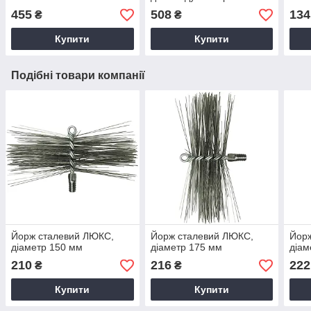
455
508
134
₴
₴
Купити
Купити
Подібні товари компанії
Йорж сталевий ЛЮКС,
Йорж сталевий ЛЮКС,
Йор
діаметр 150 мм
діаметр 175 мм
діам
210
216
222
₴
₴
Купити
Купити