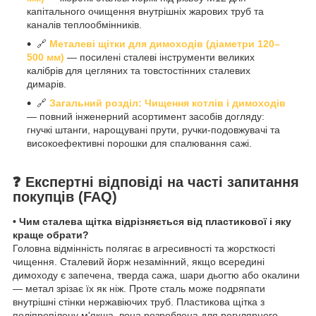
капітального очищення внутрішніх жарових труб та
каналів теплообмінників.
🔗
Металеві щітки для димоходів (діаметри 120–
500 мм)
— посилені сталеві інструменти великих
калібрів для цегляних та товстостінних сталевих
димарів.
🔗
Загальний розділ: Чищення котлів і димоходів
— повний інженерний асортимент засобів догляду:
гнучкі штанги, нарощувані прути, ручки-подовжувачі та
високоефективні порошки для спалювання сажі.
❓ Експертні відповіді на часті запитання
покупців (FAQ)
• Чим сталева щітка відрізняється від пластикової і яку
краще обрати?
Головна відмінність полягає в агресивності та жорсткості
чищення. Сталевий йорж незамінний, якщо всередині
димоходу є запечена, тверда сажа, шари дьогтю або окалини
— метал зрізає їх як ніж. Проте сталь може подряпати
внутрішні стінки нержавіючих труб. Пластикова щітка з
поліпропілену м'якша, вона розроблена для регулярного