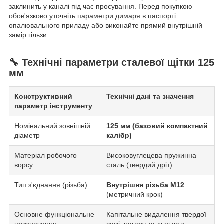
заклинить у каналі під час просування. Перед покупкою
обов'язково уточніть параметри димаря в паспорті
опалювального приладу або виконайте прямий внутрішній
замір гільзи.
🔧 Технічні параметри сталевої щітки 125
мм
Конструктивний
Технічні дані та значення
параметр інструменту
Номінальний зовнішній
125 мм (базовий компактний
діаметр
калібр)
Матеріал робочого
Високовуглецева пружинна
ворсу
сталь (твердий дріт)
Тип з'єднання (різьба)
Внутрішня різьба М12
(метричний крок)
Основне функціональне
Капітальне видалення твердої