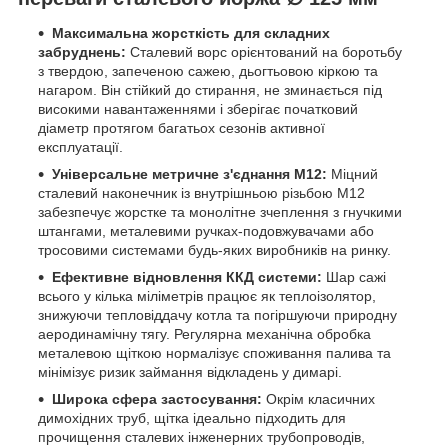
Максимальна жорсткість для складних
забруднень:
Сталевий ворс орієнтований на боротьбу
з твердою, запеченою сажею, дьогтьовою кіркою та
нагаром. Він стійкий до стирання, не зминається під
високими навантаженнями і зберігає початковий
діаметр протягом багатьох сезонів активної
експлуатації.
Універсальне метричне з'єднання М12:
Міцний
сталевий наконечник із внутрішньою різьбою М12
забезпечує жорстке та монолітне зчеплення з гнучкими
штангами, металевими ручках-подовжувачами або
тросовими системами будь-яких виробників на ринку.
Ефективне відновлення ККД системи:
Шар сажі
всього у кілька міліметрів працює як теплоізолятор,
знижуючи тепловіддачу котла та погіршуючи природну
аеродинамічну тягу. Регулярна механічна обробка
металевою щіткою нормалізує споживання палива та
мінімізує ризик займання відкладень у димарі.
Широка сфера застосування:
Окрім класичних
димохідних труб, щітка ідеально підходить для
прочищення сталевих інженерних трубопроводів,