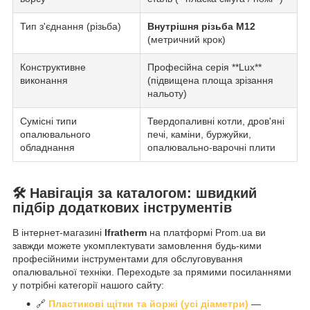
Тип з'єднання (різьба)
Внутрішня різьба М12
(метричний крок)
Конструктивне
Професійна серія **Lux**
виконання
(підвищена площа зрізання
нальоту)
Сумісні типи
Твердопаливні котли, дров'яні
опалювального
печі, каміни, буржуйки,
обладнання
опалювально-варочні плити
🛠️ Навігація за каталогом: швидкий
підбір додаткових інструментів
В інтернет-магазині
Ifratherm
на платформі Prom.ua ви
завжди можете укомплектувати замовлення будь-кими
професійними інструментами для обслуговування
опалювальної техніки. Переходьте за прямими посиланнями
у потрібні категорії нашого сайту:
🔗
Пластикові щітки та йоржі (усі діаметри)
—