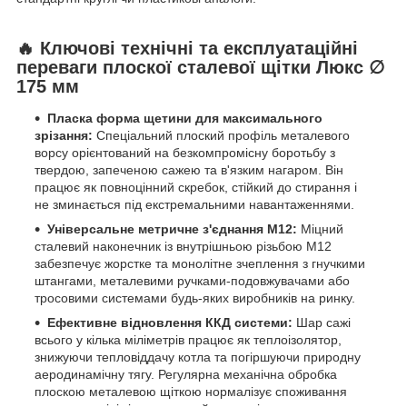
🔥 Ключові технічні та експлуатаційні
переваги плоскої сталевої щітки Люкс ∅
175 мм
Пласка форма щетини для максимального
зрізання:
Спеціальний плоский профіль металевого
ворсу орієнтований на безкомпромісну боротьбу з
твердою, запеченою сажею та в'язким нагаром. Він
працює як повноцінний скребок, стійкий до стирання і
не зминається під екстремальними навантаженнями.
Універсальне метричне з'єднання М12:
Міцний
сталевий наконечник із внутрішньою різьбою М12
забезпечує жорстке та монолітне зчеплення з гнучкими
штангами, металевими ручками-подовжувачами або
тросовими системами будь-яких виробників на ринку.
Ефективне відновлення ККД системи:
Шар сажі
всього у кілька міліметрів працює як теплоізолятор,
знижуючи тепловіддачу котла та погіршуючи природну
аеродинамічну тягу. Регулярна механічна обробка
плоскою металевою щіткою нормалізує споживання