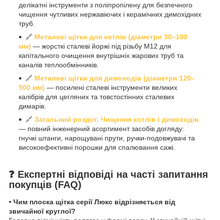
делікатні інструменти з поліпропілену для безпечного
чищення чутливих нержавіючих і керамічних димохідних
труб.
🔗
Металеві щітки для котлів (діаметри 30–100
мм)
— жорсткі сталеві йоржі під різьбу М12 для
капітального очищення внутрішніх жарових труб та
каналів теплообмінників.
🔗
Металеві щітки для димоходів (діаметри 120–
500 мм)
— посилені сталеві інструменти великих
калібрів для цегляних та товстостінних сталевих
димарів.
🔗
Загальний розділ: Чищення котлів і димоходів
— повний інженерний асортимент засобів догляду:
гнучкі штанги, нарощувані прути, ручки-подовжувачі та
високоефективні порошки для спалювання сажі.
❓ Експертні відповіді на часті запитання
покупців (FAQ)
• Чим плоска щітка серії Люкс відрізняється від
звичайної круглої?