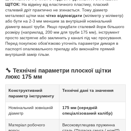
ЩІТОК:
На відміну від еластичного пластику, плаский
сталевий дріт практично не згинається. Тому діаметр
металевої щітки має
чітко відповідати
(міліметр у міліметр)
або бути на 2-3 мм меншим за внутрішній номінальний
діаметр вашої труби. Якщо придбати сталевий йорж більшого
розміру (наприклад, 200 мм для труби 175 мм), інструмент
просто застрягне або заклинить у каналі під час просування.
Перед покупкою обов'язково уточніть параметри димаря в
паспорті опалювального приладу або виконайте прямий
внутрішній замір гільзи.
🔧 Технічні параметри плоскої щітки
люкс 175 мм
Конструктивний
Технічні дані та значення
параметр інструменту
Номінальний зовнішній
175 мм (середній
діаметр
спеціалізований калібр)
Матеріал робочого
Високовуглецева пружинна
ворсу
сталь (**пласка смуга / ножі**)