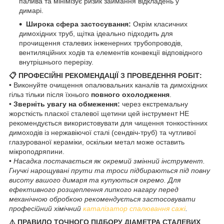
палива та мінімізує ризик займання відкладень у
димарі.
Широка сфера застосування:
Окрім класичних
димохідних труб, щітка ідеально підходить для
прочищення сталевих інженерних трубопроводів,
вентиляційних ходів та елементів конвекції відповідного
внутрішнього перерізу.
📋 ПРОФЕСІЙНІ РЕКОМЕНДАЦІЇ З ПРОВЕДЕННЯ РОБІТ:
• Виконуйте очищення опалювальних каналів та димохідних
гільз тільки після їхнього
повного охолодження
.
•
Зверніть увагу на обмеження:
через екстремальну
жорсткість пласкої сталевої щетини цей інструмент НЕ
рекомендується використовувати для чищення тонкостінних
димоходів із нержавіючої сталі (сендвіч-труб) та чутливої
глазурованої кераміки, оскільки метал може оставить
мікроподряпини.
•
Насадка постачається як окремий змінний інструмент.
Гнучкі нарощувані прути та троси підбираються під повну
висоту вашого димаря та купуються окремо. Для
ефективного розщеплення липкого нагару перед
механічною обробкою рекомендується застосовувати
професійний хімічний
каталізатор спалювання сажі
.
⚠️ ПРАВИЛО ТОЧНОГО ПІДБОРУ ДІАМЕТРА СТАЛЕВИХ