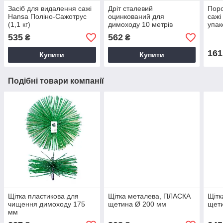
Засіб для видалення сажі
Дріт сталевий
Поро
Hansa Поліно-Сажотрус
оцинкований для
сажі
(1,1 кг)
димоходу 10 метрів
упако
535
562
₴
₴
161
Купити
Купити
Подібні товари компанії
Щітка пластикова для
Щітка металева, ПЛАСКА
Щітк
чищення димоходу 175
щетина Ø 200 мм
щет
мм