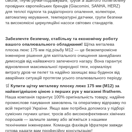
смоли, гнучкі ручки-подовжувачі, труби зі зшитого поліетилену
провідних європейських брендів (Giacomini, SANHA, HERZ)
для теплої підлоги та радіаторного опалення, колектори,
автоматику керування, температурні датчики, групи безпеки
та високоякісні циркуляційні насоси світових стандартів.
Забезпечте безпечну, стабільну та економічну роботу
вашого опалювального обладнання!
Щітка металева
плоска люкс 175 мм під різьбу М12 — це безкомпромісне
інженерне рішення для капітального очищення занедбаних
димоходів від найважчого запеченого нагару. Вона гарантує
відновлення максимальної природної тяги, нормалізує
витрату дров чи пелет та надійно захищає ваш будинок від
аварійних ситуацій протягом усього опалювального періоду.
🛒
Купити щітку металеву плоску люкс 175 мм (М12) за
найвигіднішою ціною з перших рук у магазині Ifratherm.
Наша компанія гарантує 100% оригінальність товару, надійне
промислове пакування замовлень та оперативну відправку по
всій території України. Якщо вам потрібна допомога у підборі
сумісних гнучких штанг, тросів або високоефективних хімічних
порошків — залиште заявку або зв'яжіться з нашими
технічними інженерами. Команда фахівців Іфратерм завжди
готова надати вам професійну консультацію!