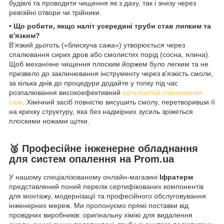
будівлі та проводити чищення як з даху, так і знизу через
ревізійні отвори чи трійники.
• Що робити, якщо наліт усередині труби став липким та
в'язким?
В'язкий дьоготь («блискуча сажа») утворюється через
спалювання сирих дров або смолистих порід (сосна, ялина).
Щоб механічне чищення плоским йоржем було легким та не
призвело до заклинювання інструменту через в'язкість смоли,
за кілька днів до процедури додайте у топку під час
розпалювання високоефективний
каталізатор спалювання
сажі
. Хімічний засіб повністю висушить смолу, перетворивши її
на крихку структуру, яка без надмірних зусиль зріжеться
плоскими ножами щітки.
🥈 Професійне інженерне обладнання
для систем опалення на Prom.ua
У нашому спеціалізованому онлайн-магазині
Іфратерм
представлений поний перелік сертифікованих компонентів
для монтажу, модернізації та професійного обслуговування
інженерних мереж. Ми пропонуємо прямі поставки від
провідних виробників: оригінальну хімію для видалення