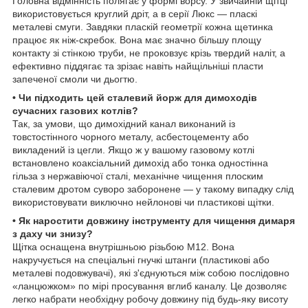
Головна відмінність полягає у формі ворсу. У звичайній щітці
використовується круглий дріт, а в серії Люкс — пласкі
металеві смуги. Завдяки пласкій геометрії кожна щетинка
працює як ніж-скребок. Вона має значно більшу площу
контакту зі стінкою труби, не проковзує крізь твердий наліт, а
ефективно піддягає та зрізає навіть найщільніші пласти
запеченої смоли чи дьогтю.
• Чи підходить цей сталевий йорж для димоходів
сучасних газових котлів?
Так, за умови, що димохідний канал виконаний із
товстостінного чорного металу, асбестоцементу або
викладений із цегли. Якщо ж у вашому газовому котлі
встановлено коаксіальний димохід або тонка одностінна
гільза з нержавіючої сталі, механічне чищення плоским
сталевим дротом суворо заборонене — у такому випадку слід
використовувати виключно нейлонові чи пластикові щітки.
• Як наростити довжину інструменту для чищення димаря
з даху чи знизу?
Щітка оснащена внутрішньою різьбою М12. Вона
накручується на спеціальні гнучкі штанги (пластикові або
металеві подовжувачі), які з'єднуються між собою послідовно
«ланцюжком» по мірі просування вглиб каналу. Це дозволяє
легко набрати необхідну робочу довжину під будь-яку висоту