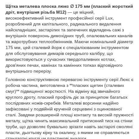
Щітка металева плоска люкс ∅ 175 мм (плаский жорсткий
дріт, внутрішня різьба М12)
— це міцний,
високоефективний інструмент професійної серії Lux,
розроблений для капітального, радикального видалення
найскладніших, застарілих та запечених відкладень сажі з
внутрішніх поверхонь димохідних труб, опалювальних каналів
та жаротрубних теплообмінників. Маючи номінальний діаметр
175 мм, цей сталевий йорж є спеціалізованим інструментом
для обслуговування димарів середнього калібру, що
використовуються у сучасних твердопаливних котлах,
дров'яних печах, камінах та камінних топках відповідного
внутрішнього перерізу.
Головною конструктивною перевагою інструменту серії Люкс є
робоча частина, виготовлена з **пласких щетин (сталевих
смуг)** підвищеної жорсткості. На відміну від звичайного
круглого дроту, плаский профіль діє за принципом багатьох
послідовних ножів-скребків. Металеві ворсинки надійно
зафіксовані у подвійній крученій серцевині з оцинкованої
сталі. Завдяки розширеній площі контакту та високій пружності
металу, щітка чинить максимальний притискний тиск на стінки
труби, що дозволяє буквально зрізати навіть застарілі смоляні
пласти, дьогтьову кірку та окалину, з якими не справляються
стандартні круглі чи пластикові аналоги.