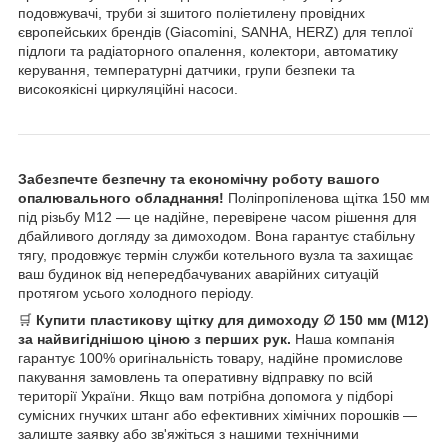
подовжувачі, труби зі зшитого поліетилену провідних
європейських брендів (Giacomini, SANHA, HERZ) для теплої
підлоги та радіаторного опалення, колектори, автоматику
керування, температурні датчики, групи безпеки та
високоякісні циркуляційні насоси.
Забезпечте безпечну та економічну роботу вашого
опалювального обладнання!
Поліпропіленова щітка 150 мм
під різьбу М12 — це надійне, перевірене часом рішення для
дбайливого догляду за димоходом. Вона гарантує стабільну
тягу, продовжує термін служби котельного вузла та захищає
ваш будинок від непередбачуваних аварійних ситуацій
протягом усього холодного періоду.
🛒
Купити пластикову щітку для димоходу ∅ 150 мм (М12)
за найвигіднішою ціною з перших рук.
Наша компанія
гарантує 100% оригінальність товару, надійне промислове
пакування замовлень та оперативну відправку по всій
території України. Якщо вам потрібна допомога у підборі
сумісних гнучких штанг або ефективних хімічних порошків —
залиште заявку або зв'яжіться з нашими технічними