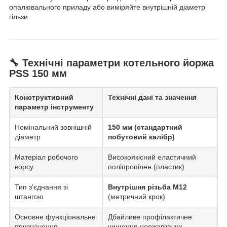
опалювального приладу або виміряйте внутрішній діаметр
гільзи.
🔧 Технічні параметри котельного йоржа
PSS 150 мм
Конструктивний
Технічні дані та значення
параметр інструменту
Номінальний зовнішній
150 мм (стандартний
діаметр
побутовий калібр)
Матеріал робочого
Високоякісний еластичний
ворсу
поліпропілен (пластик)
Тип з'єднання зі
Внутрішня різьба М12
штангою
(метричний крок)
Основне функціональне
Дбайливе профілактичне
призначення
чищення нержавіючих,