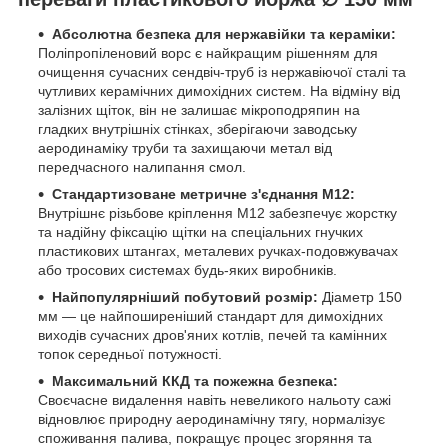
Абсолютна безпека для нержавійки та кераміки:
Поліпропіленовий ворс є найкращим рішенням для
очищення сучасних сендвіч-труб із нержавіючої сталі та
чутливих керамічних димохідних систем. На відміну від
залізних щіток, він не залишає мікроподряпин на
гладких внутрішніх стінках, зберігаючи заводську
аеродинаміку труби та захищаючи метал від
передчасного налипання смол.
Стандартизоване метричне з'єднання М12:
Внутрішнє різьбове кріплення М12 забезпечує жорстку
та надійну фіксацію щітки на спеціальних гнучких
пластикових штангах, металевих ручках-подовжувачах
або тросових системах будь-яких виробників.
Найпопулярніший побутовий розмір:
Діаметр 150
мм — це найпоширеніший стандарт для димохідних
виходів сучасних дров'яних котлів, печей та камінних
топок середньої потужності.
Максимальний ККД та пожежна безпека:
Своєчасне видалення навіть невеликого нальоту сажі
відновлює природну аеродинамічну тягу, нормалізує
споживання палива, покращує процес згоряння та