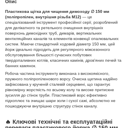
Опис
Пластикова щітка для чищення димоходу ∅ 150 мм
(поліпропілен, внутрішня різьба М12)
— це
спеціалізований інструмент професійної серії, розроблений
для делікатного та ретельного очищення внутрішніх
поверхонь димохідних труб, димарів, вертикальних
вентиляційних каналів та елементів конвекції опалювальних
систем. Маючи стандартний ходовий діаметр 150 мм, цей
йорж ідеально підходить для регулярного міжсезонного
обслуговування більшості сучасних побутових
твердопаливних котлів, класичних камінів, дров'яних печей та
банних камянок.
Робоча частина інструменту виконана з високоякісного,
пружного поліпропіленового ворсу. Очисна щетина надійно
зафіксована у крученій сталевій серцевині, що гарантує
рівномірну жорсткість по всьому колу та високе притискне
зусилля до стінок труби. Пластиковий ворс ефективно
підхоплює та зчищає шари золи і сухої сажі, абсолютно не
пошкоджуючи внутрішню структуру стінок каналу.
🔥 Ключові технічні та експлуатаційні
переваги пластикового йоржа ∅ 150 мм