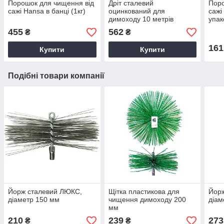
Порошок для чищення від
Дріт сталевий
Поро
сажі Hansa в банці (1кг)
оцинкований для
сажі
димоходу 10 метрів
упако
455
562
₴
₴
161
Купити
Купити
Подібні товари компанії
Йорж сталевий ЛЮКС,
Щітка пластикова для
Йор
діаметр 150 мм
чищення димоходу 200
діам
мм
210
239
273
₴
₴