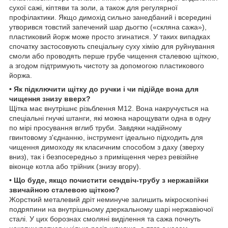
сухої сажі, кіптяви та золи, а також для регулярної
профілактики. Якщо димохід сильно занедбаний і всередині
утворився товстий запечений шар дьогтю («скляна сажа»),
пластиковий йорж може просто згинатися. У таких випадках
спочатку застосовують спеціальну суху хімію для руйнування
смоли або проводять перше грубе чищення сталевою щіткою,
а згодом підтримують чистоту за допомогою пластикового
йоржа.
• Як підключити щітку до ручки і чи підійде вона для
чищення знизу вверх?
Щітка має внутрішнє різьблення М12. Вона накручується на
спеціальні гнучкі штанги, які можна нарощувати одна в одну
по мірі просування вглиб труби. Завдяки надійному
гвинтовому з'єднанню, інструмент ідеально підходить для
чищення димоходу як класичним способом з даху (зверху
вниз), так і безпосередньо з приміщення через ревізійне
віконце котла або трійник (знизу вгору).
• Що буде, якщо почистити сендвіч-трубу з нержавійки
звичайною сталевою щіткою?
Жорсткий металевий дріт неминуче залишить мікроскопічні
подряпини на внутрішньому дзеркальному шарі нержавіючої
сталі. У цих борознах смоляні виділення та сажа почнуть