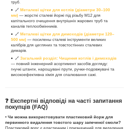
труб.
🔗
Металеві щітки для котлів (діаметри 30–100
мм)
— жорсткі сталеві йоржі під різьбу М12 для
капітального очищення внутрішніх жарових труб та
каналів теплообмінників.
🔗
Металеві щітки для димоходів (діаметри 120–
500 мм)
— посилены сталеві інструменти великих
калібрів для цегляних та товстостінних сталевих
димарів.
🔗
Загальний розділ: Чищення котлів і димоходів
— повний інженерний асортимент засобів догляду:
гнучкі штанги, нарощувані прути, ручки-подовжувачі та
високоефективна хімія для спалювання сажі.
❓ Експертні відповіді на часті запитання
покупців (FAQ)
• Чи можна використовувати пластиковий йорж для
первинного видалення товстого шару запеченої смоли?
Пластиковий ворс є еластичним і призначений для видалення