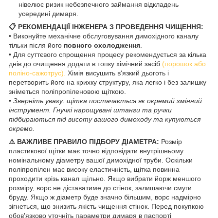
нівелює ризик небезпечного займання відкладень
усередині димаря.
📋 РЕКОМЕНДАЦІЇ ІНЖЕНЕРА З ПРОВЕДЕННЯ ЧИЩЕННЯ:
• Виконуйте механічне обслуговування димохідного каналу
тільки після його
повного охолодження
.
• Для суттєвого спрощення процесу рекомендується за кілька
днів до очищення додати в топку хімічний засіб
(порошок або
поліно-сажотрус).
Хімія висушить в'язкий дьоготь і
перетворить його на крихку структуру, яка легко і без залишку
зніметься поліпропіленовою щіткою.
•
Зверніть увагу: щітка постачається як окремий змінний
інструмент. Гнучкі нарощувані штанги та ручки
підбираються під висоту вашого димоходу та купуються
окремо.
⚠️ ВАЖЛИВЕ ПРАВИЛО ПІДБОРУ ДІАМЕТРА:
Розмір
пластикової щітки має точно відповідати внутрішньому
номінальному діаметру вашої димохідної труби. Оскільки
поліпропілен має високу еластичність, щітка повинна
проходити крізь канал щільно. Якщо вибрати йорж меншого
розміру, ворс не діставатиме до стінок, залишаючи смуги
бруду. Якщо ж діаметр буде значно більшим, ворс надмірно
зігнеться, що знизить якість чищення стінок. Перед покупкою
обов'язково уточніть параметри димаря в паспорті