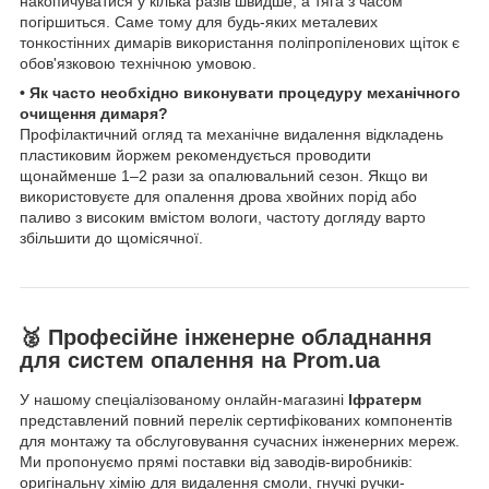
накопичуватися у кілька разів швидше, а тяга з часом
погіршиться. Саме тому для будь-яких металевих
тонкостінних димарів використання поліпропіленових щіток є
обов'язковою технічною умовою.
• Як часто необхідно виконувати процедуру механічного
очищення димаря?
Профілактичний огляд та механічне видалення відкладень
пластиковим йоржем рекомендується проводити
щонайменше 1–2 рази за опалювальний сезон. Якщо ви
використовуєте для опалення дрова хвойних порід або
паливо з високим вмістом вологи, частоту догляду варто
збільшити до щомісячної.
🥈 Професійне інженерне обладнання
для систем опалення на Prom.ua
У нашому спеціалізованому онлайн-магазині
Іфратерм
представлений повний перелік сертифікованих компонентів
для монтажу та обслуговування сучасних інженерних мереж.
Ми пропонуємо прямі поставки від заводів-виробників:
оригінальну хімію для видалення смоли, гнучкі ручки-