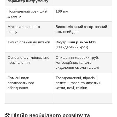
параметр інструменту
Номінальний зовнішній
100 мм
діаметр
Матеріал очисного
Високомізняний загартований
ворсу
сталевий дріт
Тип кріплення до штанги
Внутрішня різьба М12
(стандартний крок)
Основне функціональне
Очищення жарових труб,
призначення
конвекційних каналів,
видалення смоли та сажі
Сумісні види
Твердопаливні, піролізні,
опалювального
пелетні, газові та дизельні
обладнання
котли, печі, каміни
🛠️ Підбір необхідного розміру та