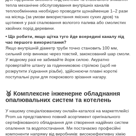
тепла механічне обслуговування внутрішніх каналів
теплообмінника необхідно проводити щонайменше 1–2 рази
на місяць (за умови використання якісних сухих дров) та
щотижня у разі спалювання вологого палива або смолистих
хвойних порід деревини.
• Що робити, якщо щітка туго йде всередині каналу під
час першого використання?
Якщо внутрішній діаметр труби точно становить 100 мм,
сильний опір виникає через товстий, закоксований шар смоли.
У жодному разі не забивайте йорж силою. Акуратно
провертайте штангу за годинниковою стрілкою (щоб не
розкрутити з'єднання різьби), здійснюючи плавні короткі
поступальні рухи для покрокового зрізання нагару.
🥈 Комплексне інженерне обладнання
опалювальних систем та котелень
У нашому спеціалізованому онлайн-каталозі на маркетплейсі
Prom.ua представлено повний асортимент оригінального
сертифікованого обладнання для створення надійних систем
опалення та водопостачання. Ми постачаємо професійні
компоненти напряму від виробників: високоефективну хімію