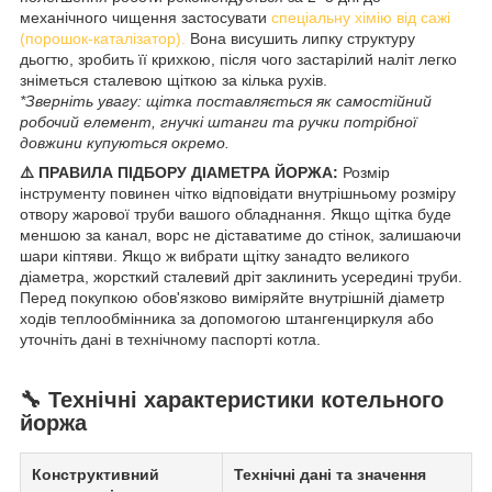
механічного чищення застосувати
спеціальну хімію від сажі
(порошок-каталізатор).
Вона висушить липку структуру
дьогтю, зробить її крихкою, після чого застарілий наліт легко
зніметься сталевою щіткою за кілька рухів.
*Зверніть увагу: щітка поставляється як самостійний
робочий елемент, гнучкі штанги та ручки потрібної
довжини купуються окремо.
⚠️ ПРАВИЛА ПІДБОРУ ДІАМЕТРА ЙОРЖА:
Розмір
інструменту повинен чітко відповідати внутрішньому розміру
отвору жарової труби вашого обладнання. Якщо щітка буде
меншою за канал, ворс не діставатиме до стінок, залишаючи
шари кіптяви. Якщо ж вибрати щітку занадто великого
діаметра, жорсткий сталевий дріт заклинить усередині труби.
Перед покупкою обов'язково виміряйте внутрішній діаметр
ходів теплообмінника за допомогою штангенциркуля або
уточніть дані в технічному паспорті котла.
🔧 Технічні характеристики котельного
йоржа
Конструктивний
Технічні дані та значення