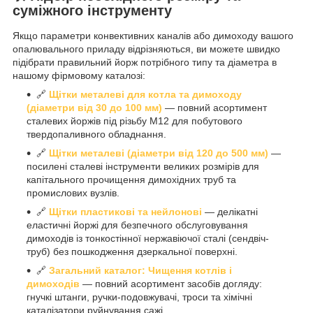
суміжного інструменту
Якщо параметри конвективних каналів або димоходу вашого
опалювального приладу відрізняються, ви можете швидко
підібрати правильний йорж потрібного типу та діаметра в
нашому фірмовому каталозі:
🔗
Щітки металеві для котла та димоходу
(діаметри від 30 до 100 мм)
— повний асортимент
сталевих йоржів під різьбу М12 для побутового
твердопаливного обладнання.
🔗
Щітки металеві (діаметри від 120 до 500 мм)
—
посилені сталеві інструменти великих розмірів для
капітального прочищення димохідних труб та
промислових вузлів.
🔗
Щітки пластикові та нейлонові
— делікатні
еластичні йоржі для безпечного обслуговування
димоходів із тонкостінної нержавіючої сталі (сендвіч-
труб) без пошкодження дзеркальної поверхні.
🔗
Загальний каталог: Чищення котлів і
димоходів
— повний асортимент засобів догляду:
гнучкі штанги, ручки-подовжувачі, троси та хімічні
каталізатори руйнування сажі.