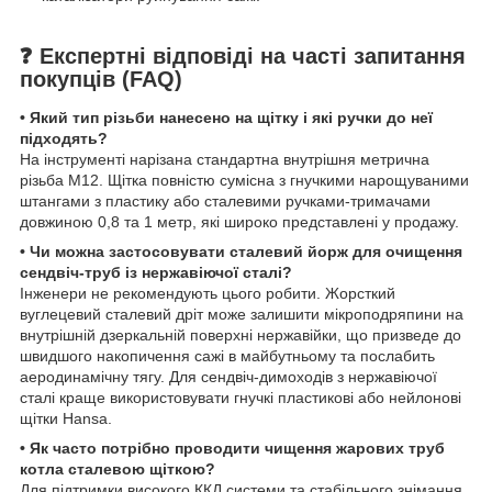
❓ Експертні відповіді на часті запитання
покупців (FAQ)
• Який тип різьби нанесено на щітку і які ручки до неї
підходять?
На інструменті нарізана стандартна внутрішня метрична
різьба М12. Щітка повністю сумісна з гнучкими нарощуваними
штангами з пластику або сталевими ручками-тримачами
довжиною 0,8 та 1 метр, які широко представлені у продажу.
• Чи можна застосовувати сталевий йорж для очищення
сендвіч-труб із нержавіючої сталі?
Інженери не рекомендують цього робити. Жорсткий
вуглецевий сталевий дріт може залишити мікроподряпини на
внутрішній дзеркальній поверхні нержавійки, що призведе до
швидшого накопичення сажі в майбутньому та послабить
аеродинамічну тягу. Для сендвіч-димоходів з нержавіючої
сталі краще використовувати гнучкі пластикові або нейлонові
щітки Hansa.
• Як часто потрібно проводити чищення жарових труб
котла сталевою щіткою?
Для підтримки високого ККД системи та стабільного знімання