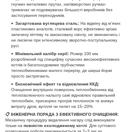
гнучких металевих прутах, напівжорстких ручках-
тримачах чи подовжувачах більшості виробників без
застосування переходників.
Загартована вуглецева сталь:
На відміну від м'яких
пластикових аналогів, сталевий ворс ефективно зрізає
запечену кіптяву та закоксовану смолу, не зминаючись і
не лисіючи при інтенсивному зворотно-поступальному
русі.
Мінімальний калібр серії:
Розмір 100 мм
розроблений під специфіку сучасних високоефективних
котлів із багатоходовими трубчастими
теплообмінниками малого перерізу, де ширші йоржі
просто застрягають.
Економічний ефект та відновлення ККД:
Очищення внутрішніх поверхонь теплообмінника від
теплоізолюючого нальоту сажі відновлює правильний
теплообмін, прискорює прогрів теплоносія та знижує
витрату дров, вугілля чи пелет на 15–20%.
📋 ІНЖЕНЕРНА ПОРАДА З ЕФЕКТИВНОГО ОЧИЩЕННЯ:
Механічну процедуру видалення нагару слід виконувати
тільки на
повністю охолодженому котлі
. Для суттєвого
полегшення роботи рекомендується за 2–3 дні до