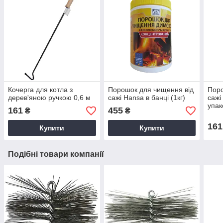
Кочерга для котла з
Порошок для чищення від
Поро
дерев'яною ручкою 0,6 м
сажі Hansa в банці (1кг)
сажі
упако
161
455
₴
₴
161
Купити
Купити
Подібні товари компанії