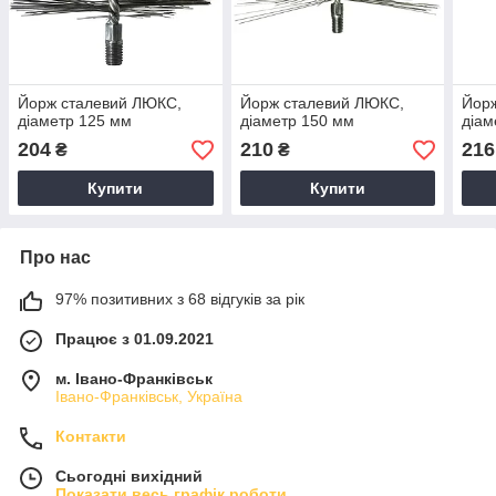
Йорж сталевий ЛЮКС,
Йорж сталевий ЛЮКС,
Йор
діаметр 125 мм
діаметр 150 мм
діам
204
210
216
₴
₴
Купити
Купити
Про нас
97% позитивних з 68 відгуків за рік
Працює з 01.09.2021
м. Івано-Франківськ
Івано-Франківськ, Україна
Контакти
Сьогодні вихідний
Показати весь графік роботи