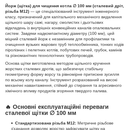
Йорж (щітка) для чищення котла ∅ 100 мм (сталевий дріт,
різьба М12)
— це спеціалізований інструмент інженерного
класу, призначений для капітального механічного видалення
щільного шару сажі, нагару, смолистих і дьогтьових
відкладень із внутрішніх конвекційних каналів опалювальних
систем. Завдяки надкомпактному діаметру (100 мм), цей
міцний сталевий йорж є незамінним для профілактики та
очищення вузьких жарових труб теплообмінника, тонких ходів
піролізних і пелетних котлів, побутових печей, грубок, камінів
та різноманітних технологічних трубопроводів.
Основа щітки виготовлена методом щільного кручення
жорстких сталевих дротів, що забезпечує стабільну
геометричну форму ворсу та рівномірне притискне зусилля
по всьому колу каналу. Інструмент розрахований на високі
механічні навантаження, стійкий до стирання та агресивного
хімічного впливу продуктів згоряння твердого палива.
🔥 Основні експлуатаційні переваги
сталевої щітки ∅ 100 мм
Стандартизована різьба М12:
Метричне різьбове
з'єднання дозволяє жорстко зафіксувати щітку на