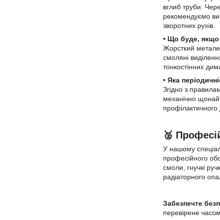
вглиб труби. Чере
рекомендуємо вик
зворотних рухів.
• Що буде, якщ
Жорсткий металев
смоляні виділенн
тонкостінних дим
• Яка періодич
Згідно з правила
механічно щонайм
профілактичного 
🥈 Професі
У нашому спеціа
професійного обс
смоли, гнучкі руч
радіаторного опа
Забезпечте без
перевірене часом