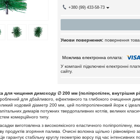
+380 (99) 433-58-73
повернення това
У компанії підключені електронні пла
сайту.
а для чищення димоходу ∅ 200 мм (поліпропілен, внутрішня р
роблений для дбайливого, ефективного та глибокого очищення димо
ликий ходовий діаметр 200 мм, цей поліпропіленовий йорж є ідеа
апітальних димарів потужних твердопаливних котлів, великих класич
тем комерційного типу.
садки виготовлена з високоякісного еластичного поліпропілену, яки
ву продуктів згоряння палива. Очисні волокна щільно і рівномірно
Це гарантує стабільну круглу геометрію ворсу під час інтенсивних 