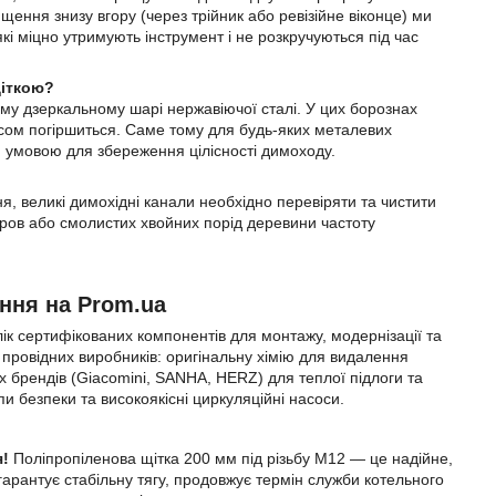
щення знизу вгору (через трійник або ревізійне віконце) ми
і міцно утримують інструмент і не розкручуються під час
щіткою?
му дзеркальному шарі нержавіючої сталі. У цих борознах
часом погіршиться. Саме тому для будь-яких металевих
ю умовою для збереження цілісності димоходу.
, великі димохідні канали необхідно перевіряти та чистити
ов або смолистих хвойних порід деревини частоту
ння на Prom.ua
к сертифікованих компонентів для монтажу, модернізації та
провідних виробників: оригінальну хімію для видалення
их брендів (Giacomini, SANHA, HERZ) для теплої підлоги та
и безпеки та високоякісні циркуляційні насоси.
я!
Поліпропіленова щітка 200 мм під різьбу М12 — це надійне,
рантує стабільну тягу, продовжує термін служби котельного