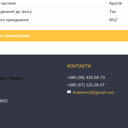
 частини
Кругле
єднання до тросу
Так
вого приєднання
М12
ля замовлення
+380 (99) 433-58-73
ськ, Україна
+380 (67) 115-28-47
ifratherm3@gmail.com
ПЛЮС