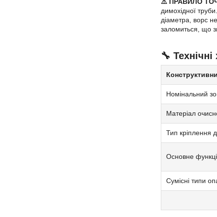
⚠️ ПРАВИЛО ТО
димохідної труби
діаметра, ворс не
заломиться, що з
🔧 Технічні
Конструктивни
Номінальний зо
Матеріал очисн
Тип кріплення 
Основне функц
Сумісні типи о