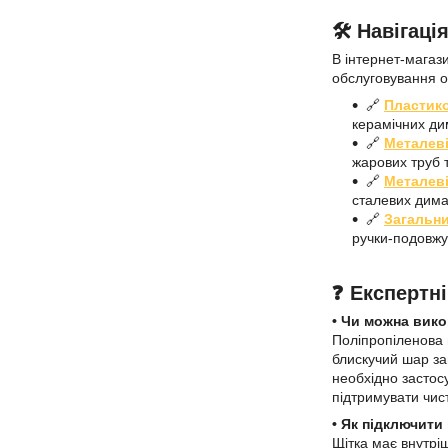
🛠️ Навігац
В інтернет-магаз
обслуговування о
🔗
Пластико
керамічних ди
🔗
Металеві
жарових труб т
🔗
Металеві
сталевих дима
🔗
Загальни
ручки-подовжу
❓ Експертні
• Чи можна вик
Поліпропіленова 
блискучий шар за
необхідно застос
підтримувати чис
• Як підключити
Щітка має внутрі