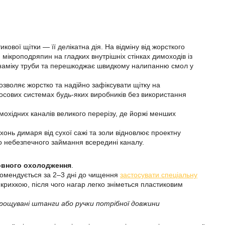
ової щітки — її делікатна дія. На відміну від жорсткого
мікроподряпин на гладких внутрішніх стінках димоходів із
динаміку труби та перешкоджає швидкому налипанню смол у
зволяє жорстко та надійно зафіксувати щітку на
осових системах будь-яких виробників без використання
охідних каналів великого перерізу, де йоржі менших
онь димаря від сухої сажі та золи відновлює проектну
о небезпечного займання всередині каналу.
овного охолодження
.
комендується за 2–3 дні до чищення
застосувати спеціальну
 крихкою, після чого нагар легко зніметься пластиковим
арощувані штанги або ручки потрібної довжини