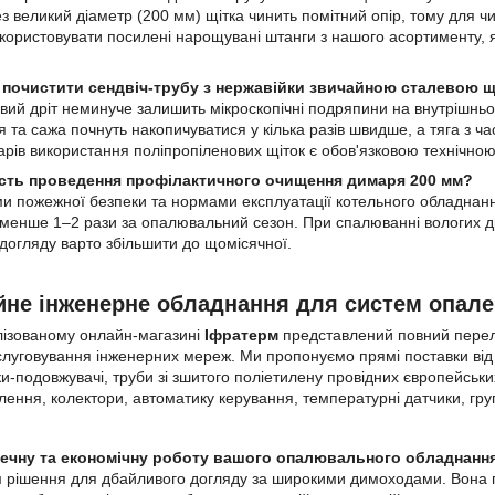
з великий діаметр (200 мм) щітка чинить помітний опір, тому для чи
ористовувати посилені нарощувані штанги з нашого асортименту, як
о почистити сендвіч-трубу з нержавійки звичайною сталевою 
ий дріт неминуче залишить мікроскопічні подряпини на внутрішньо
я та сажа почнуть накопичуватися у кілька разів швидше, а тяга з 
арів використання поліпропіленових щіток є обов'язковою технічно
ність проведення профілактичного очищення димаря 200 мм?
ми пожежної безпеки та нормами експлуатації котельного обладнання
енше 1–2 рази за опалювальний сезон. При спалюванні вологих др
догляду варто збільшити до щомісячної.
йне інженерне обладнання для систем опале
лізованому онлайн-магазині
Іфратерм
представлений повний перелі
луговування інженерних мереж. Ми пропонуємо прямі поставки від 
ки-подовжувачі, труби зі зшитого поліетилену провідних європейськ
лення, колектори, автоматику керування, температурні датчики, груп
печну та економічну роботу вашого опалювального обладнанн
 рішення для дбайливого догляду за широкими димоходами. Вона га