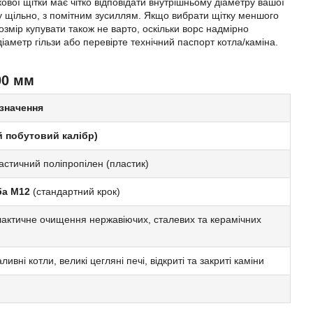
вої щітки має чітко відповідати внутрішньому діаметру вашої
ьзу щільно, з помітним зусиллям. Якщо вибрати щітку меншого
озмір купувати також не варто, оскільки ворс надмірно
аметр гільзи або перевірте технічний паспорт котла/каміна.
00 мм
 значення
й побутовий калібр)
астичний поліпропілен (пластик)
ба М12
(стандартний крок)
актичне очищення нержавіючих, сталевих та керамічних
ивні котли, великі цегляні печі, відкриті та закриті каміни