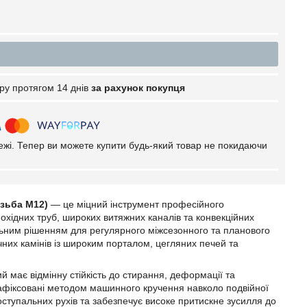
ру протягом 14 днів
за рахунок покупця
тежі. Тепер ви можете купити будь-який товар не покидаючи
ізьба М12)
— це міцний інструмент професійного
хідних труб, широких витяжних каналів та конвекційних
льним рішенням для регулярного міжсезонного та планового
них камінів із широким порталом, цегляних печей та
й має відмінну стійкість до стирання, деформації та
 зафіксовані методом машинного кручення навколо подвійної
поступальних рухів та забезпечує високе притискне зусилля до