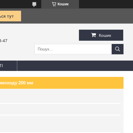
Кошик
Кошик
8-47
ТІ
имоходу 200 мм