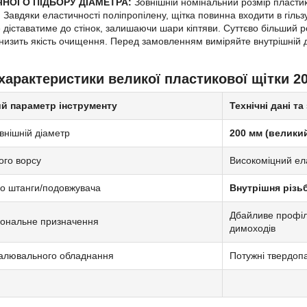
ЧНОГО ПІДБОРУ ДІАМЕТРА:
Зовнішній номінальний розмір пластико
. Завдяки еластичності поліпропілену, щітка повинна входити в гіл
 діставатиме до стінок, залишаючи шари кіптяви. Суттєво більший р
низить якість очищення. Перед замовленням виміряйте внутрішній ді
 характеристики великої пластикової щітки 2
й параметр інструменту
Технічні дані та
внішній діаметр
200 мм (велики
ого ворсу
Високоміцний ел
до штанги/подовжувача
Внутрішня різь
Дбайливе профіл
іональне призначення
димоходів
палювального обладнання
Потужні твердопал