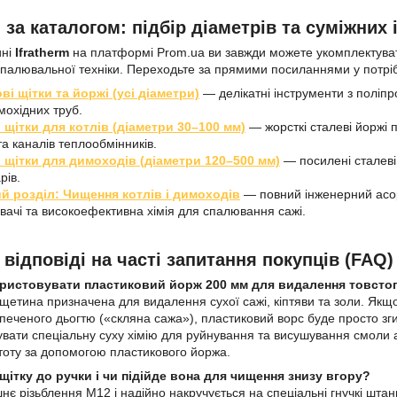
ія за каталогом: підбір діаметрів та суміжних
ині
Ifratherm
на платформі Prom.ua ви завжди можете укомплектува
палювальної техніки. Переходьте за прямими посиланнями у потрібн
ві щітки та йоржі (усі діаметри)
— делікатні інструменти з поліп
мохідних труб.
 щітки для котлів (діаметри 30–100 мм)
— жорсткі сталеві йоржі 
а каналів теплообмінників.
 щітки для димоходів (діаметри 120–500 мм)
— посилені сталеві 
рів.
й розділ: Чищення котлів і димоходів
— повний інженерний асорт
вачі та високоефективна хімія для спалювання сажі.
 відповіді на часті запитання покупців (FAQ)
ористовувати пластиковий йорж 200 мм для видалення товсто
щетина призначена для видалення сухої сажі, кіптяви та золи. Якщо
печеного дьогтю («скляна сажа»), пластиковий ворс буде просто зги
увати спеціальну суху хімію для руйнування та висушування смоли
тоту за допомогою пластикового йоржа.
 щітку до ручки і чи підійде вона для чищення знизу вгору?
шнє різьблення М12 і надійно накручується на спеціальні гнучкі шта