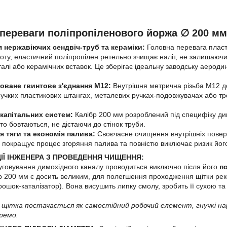
 переваги поліпропіленового йоржа ∅ 200 мм
я нержавіючих сендвіч-труб та кераміки:
Головна перевага пластик
оту, еластичний поліпропілен ретельно зчищає наліт, не залишаючи 
талі або керамічних вставок. Це зберігає ідеальну заводську аеро
оване гвинтове з'єднання М12:
Внутрішня метрична різьба М12 до
нучких пластикових штангах, металевих ручках-подовжувачах або тр
 капітальних систем:
Калібр 200 мм розроблений під специфіку дим
то бовтаються, не дістаючи до стінок труби.
я тяги та економія палива:
Своєчасне очищення внутрішніх поверх
, покращує процес згоряння палива та повністю виключає ризик йог
ІЇ ІНЖЕНЕРА З ПРОВЕДЕННЯ ЧИЩЕННЯ:
уговування димохідного каналу проводиться виключно після його
п
тр 200 мм є досить великим, для полегшення проходження щітки ре
рошок-каталізатор). Вона висушить липку смолу, зробить її сухою та
: щітка постачається як самостійний робочий елемент, гнучкі н
ремо.