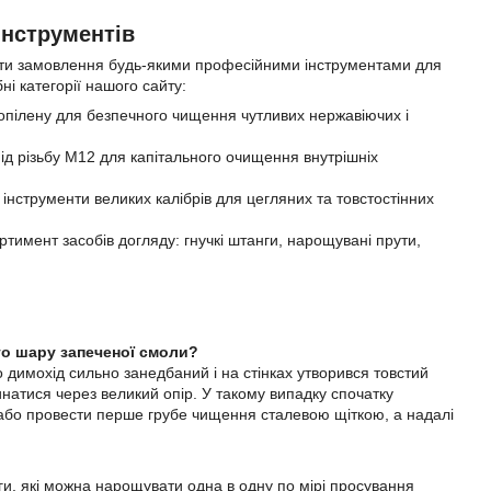
 інструментів
ти замовлення будь-якими професійними інструментами для
і категорії нашого сайту:
ропілену для безпечного чищення чутливих нержавіючих і
під різьбу М12 для капітального очищення внутрішніх
інструменти великих калібрів для цегляних та товстостінних
имент засобів догляду: гнучкі штанги, нарощувані прути,
го шару запеченої смоли?
 димохід сильно занедбаний і на стінках утворився товстий
натися через великий опір. У такому випадку спочатку
 або провести перше грубе чищення сталевою щіткою, а надалі
нги, які можна нарощувати одна в одну по мірі просування