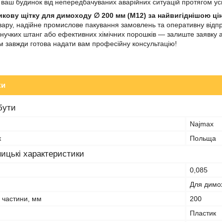
 ваш будинок від непередбачуваних аварійних ситуацій протягом ус
икову щітку для димоходу ∅ 200 мм (М12) за найвигіднішою ці
овару, надійне промислове пакування замовлень та оперативну відпр
 гнучких штанг або ефективних хімічних порошків — залиште заявку
м завжди готова надати вам професійну консультацію!
ки
бути
Najmax
к
Польща
ицькі характеристики
0,085
Для димо
 частини, мм
200
Пластик