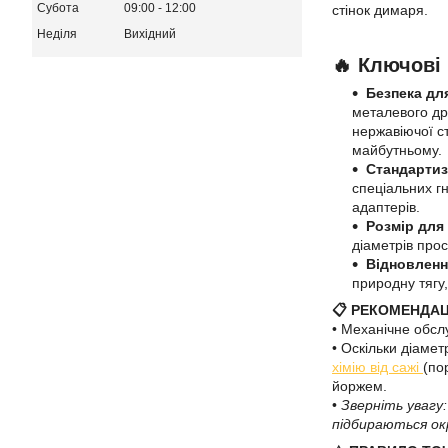
Субота
09:00
12:00
стінок димаря.
Неділя
Вихідний
🔥 Ключові
Безпека дл
металевого др
нержавіючої с
майбутньому.
Стандартиз
спеціальних г
адаптерів.
Розмір для
діаметрів прос
Відновленн
природну тягу
📋 РЕКОМЕНДАЦ
• Механічне обсл
• Оскільки діаме
хімію від сажі
(по
йоржем.
•
Зверніть увагу
підбираються ок