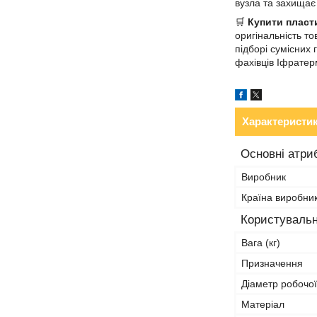
вузла та захищає
🛒
Купити пласт
оригінальність т
підборі сумісних
фахівців Іфратер
Характеристи
Основні атри
Виробник
Країна виробни
Користувальн
Вага (кг)
Призначення
Діаметр робочої
Матеріал