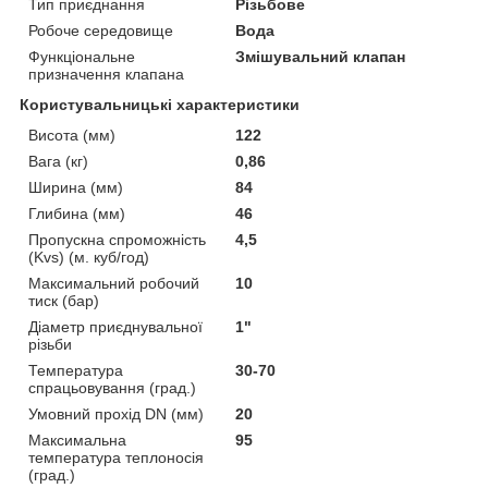
Тип приєднання
Різьбове
Робоче середовище
Вода
Функціональне
Змішувальний клапан
призначення клапана
Користувальницькі характеристики
Висота (мм)
122
Вага (кг)
0,86
Ширина (мм)
84
Глибина (мм)
46
Пропускна спроможність
4,5
(Kvs) (м. куб/год)
Максимальний робочий
10
тиск (бар)
Діаметр приєднувальної
1"
різьби
Температура
30-70
спрацьовування (град.)
Умовний прохід DN (мм)
20
Максимальна
95
температура теплоносія
(град.)