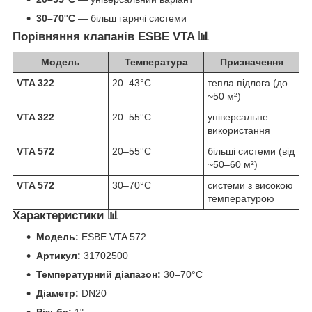
30–70°C
— більш гарячі системи
Порівняння клапанів ESBE VTA 📊
Модель
Температура
Призначення
VTA 322
20–43°C
тепла підлога (до
~50 м²)
VTA 322
20–55°C
універсальне
використання
VTA 572
20–55°C
більші системи (від
~50–60 м²)
VTA 572
30–70°C
системи з високою
температурою
Характеристики 📊
Модель:
ESBE VTA 572
Артикул:
31702500
Температурний діапазон:
30–70°C
Діаметр:
DN20
Різьба:
1"