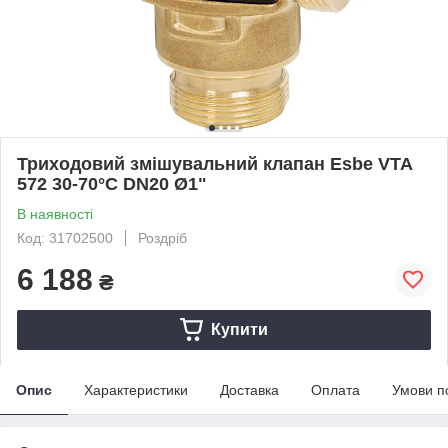
Триходовий змішувальний клапан Esbe VTA
572 30-70°C DN20 Ø1"
В наявності
Код: 31702500
Роздріб
6 188
₴
Купити
Опис
Характеристики
Доставка
Оплата
Умови п