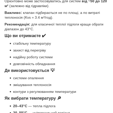
Орієнтовно може застосовуватись для систем
від ~50 до 120
м²
(залежно від гідравліки).
Важливо:
клапан підбирається не по площі, а по витраті
теплоносія (Kvs = 3.4 м³/год).
Рекомендація:
для класичної теплої підлоги краще обрати
діапазон до 43°C.
Що ви отримаєте ✔️
стабільну температуру
захист від перегріву
надійну роботу системи
довговічність обладнання
Де використовується 💡
системи опалення
змішування теплоносія
контури з регулюванням температури
Як вибрати температуру 🔎
20–43°C
— тепла підлога
20–55°C
— універсальний варіант