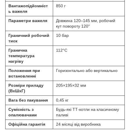
Вантажопідйомніст
850 г
ь важеля
Параметри важеля
Довжина 120–145 мм, робочий
кут повороту 120°
Граничний робочий
10 бар
тиск
Гранична
112°C
температура
нагріву
Положення при
Горизонтально або вертикально
встановленні
Розміри приладу
205×195×32 мм
(ВхШхГ)
Вага без пакування
0,45 кг
Сумісність з
Будь-які ТТ-котли на класичному
опалювачами
паливі
Офіційна гарантія
24 місяці від виробника