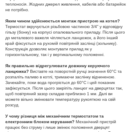
теплоносія. Жодних джерел живлення, кабелів або батарейок
не потрібно.
Яким чином здійснюється монтаж пристрою на котел?
Термостат вкручується різьбовою частиною 3/4" у відповідну
гільзу (бонку) на корпусі опалювального приладу. Після цього
до металевого важеля чіпляється ланцюжок, а його інший
край фіксується на рухомій повітряній заслінці (зольнику).
Конструкція дозволяє монтувати прилад як у
горизонтальному, так і у вертикальному положенні.
Як правильно відрегулювати довжину керуючого
ланцюжка?
Виставте на поворотній ручці значення 60°C та
розпаліть паливо в котлі, тримаючи заслінку відчиненою.
Зачекайте, поки вода прогріється до 60°C і цей показник
зафіксується. Після цього закріпіть ланцюг на дверцятах так,
щоб повітряний зазор складав приблизно 1 мм. Далі ви
можете вільно змінювати температуру рукояткою на свій
розсуд.
У чому різниця між механічним термостатом та
електронним блоком керування?
Механічний пристрій
працює без струму і лише змінює положення дверцят