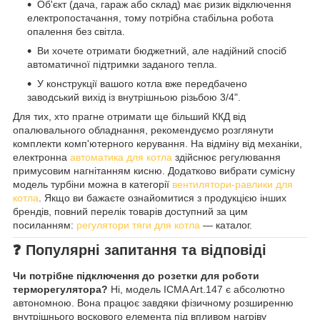
Об'єкт (дача, гараж або склад) має ризик відключення
електропостачання, тому потрібна стабільна робота
опалення без світла.
Ви хочете отримати бюджетний, але надійний спосіб
автоматичної підтримки заданого тепла.
У конструкції вашого котла вже передбачено
заводський вихід із внутрішньою різьбою 3/4".
Для тих, хто прагне отримати ще більший ККД від
опалювального обладнання, рекомендуємо розглянути
комплекти комп'ютерного керування. На відміну від механіки,
електронна
автоматика для котла
здійснює регулювання
примусовим нагнітанням кисню. Додатково вибрати сумісну
модель турбіни можна в категорії
вентилятори-равлики для
котла
. Якщо ви бажаєте ознайомитися з продукцією інших
брендів, повний перелік товарів доступний за цим
посиланням:
регулятори тяги для котла
— каталог.
❓ Популярні запитання та відповіді
Чи потрібне підключення до розетки для роботи
терморегулятора?
Ні, модель ICMA Art.147 є абсолютно
автономною. Вона працює завдяки фізичному розширенню
внутрішнього воскового елемента під впливом нагріву