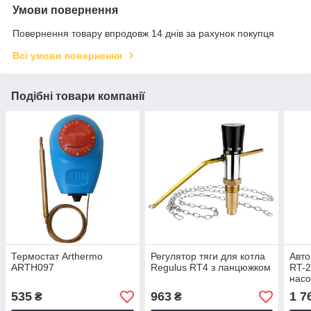
Умови повернення
Повернення товару впродовж 14 днів за рахунок покупця
Всі умови повернення
Подібні товари компанії
Термостат Arthermo
Регулятор тяги для котла
Авто
ARTH097
Regulus RT4 з ланцюжком
RT-2
насо
535
963
1 7
₴
₴