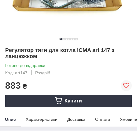
Регулятор тяги для котла ICMA art 147 з
ланцюжком
Готово до відправки
Код: art147
Роздріб
883
₴
Купити
Опис
Характеристики
Доставка
Оплата
Умови п