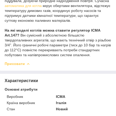
піддувала, дозуючи природне надходження повітря. Сучасна
автоматика для котла
керує обертами вентилятора, відстежує
температуру димових газів, координує роботу насосів та
підтримує датчики кімнатної температури, що гарантує
суттєву економію паливних матеріалів.
На які моделі котлів можна ставити регулятор ICMA
Art.147?
Він сумісний з абсолютною більшістю
твердопаливних агрегатів, що мають технічний отвір з різьбою
3/4". Його граничні робочі параметри (тиск до 10 бар та нагрів
до 112°C) повністю перекривають потреби стандартних
побутових та напівпромислових систем опалення.
Приховати
Характеристики
Основні атрибути
Виробник
ICMA
Країна виробник
Італія
Стан
Новий