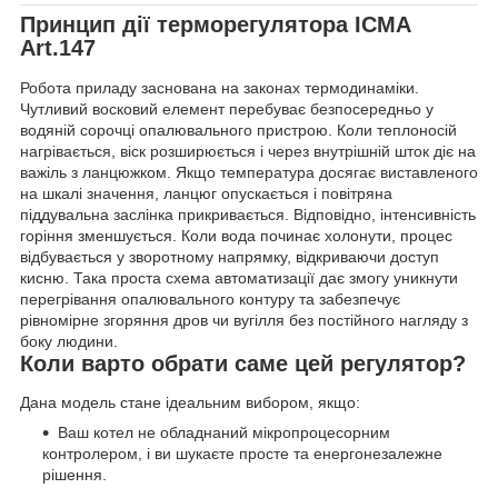
Принцип дії терморегулятора ICMA
Art.147
Робота приладу заснована на законах термодинаміки.
Чутливий восковий елемент перебуває безпосередньо у
водяній сорочці опалювального пристрою. Коли теплоносій
нагрівається, віск розширюється і через внутрішній шток діє на
важіль з ланцюжком. Якщо температура досягає виставленого
на шкалі значення, ланцюг опускається і повітряна
піддувальна заслінка прикривається. Відповідно, інтенсивність
горіння зменшується. Коли вода починає холонути, процес
відбувається у зворотному напрямку, відкриваючи доступ
кисню. Така проста схема автоматизації дає змогу уникнути
перегрівання опалювального контуру та забезпечує
рівномірне згоряння дров чи вугілля без постійного нагляду з
боку людини.
Коли варто обрати саме цей регулятор?
Дана модель стане ідеальним вибором, якщо:
Ваш котел не обладнаний мікропроцесорним
контролером, і ви шукаєте просте та енергонезалежне
рішення.