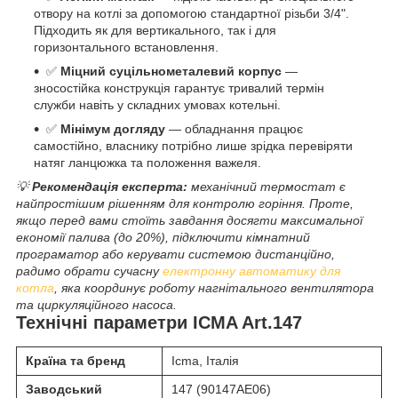
отвору на котлі за допомогою стандартної різьби 3/4".
Підходить як для вертикального, так і для
горизонтального встановлення.
✅
Міцний суцільнометалевий корпус
—
зносостійка конструкція гарантує тривалий термін
служби навіть у складних умовах котельні.
✅
Мінімум догляду
— обладнання працює
самостійно, власнику потрібно лише зрідка перевіряти
натяг ланцюжка та положення важеля.
💡
Рекомендація експерта:
механічний термостат є
найпростішим рішенням для контролю горіння. Проте,
якщо перед вами стоїть завдання досягти максимальної
економії палива (до 20%), підключити кімнатний
програматор або керувати системою дистанційно,
радимо обрати сучасну
електронну автоматику для
котла
, яка координує роботу нагнітального вентилятора
та циркуляційного насоса.
Технічні параметри ICMA Art.147
Країна та бренд
Icma, Італія
Заводський
147 (90147AE06)