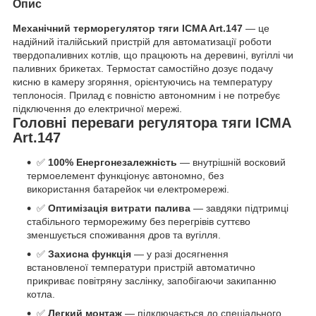
Опис
Механічний терморегулятор тяги ICMA Art.147
— це
надійний італійський пристрій для автоматизації роботи
твердопаливних котлів, що працюють на деревині, вугіллі чи
паливних брикетах. Термостат самостійно дозує подачу
кисню в камеру згоряння, орієнтуючись на температуру
теплоносія. Прилад є повністю автономним і не потребує
підключення до електричної мережі.
Головні переваги регулятора тяги ICMA
Art.147
✅
100% Енергонезалежність
— внутрішній восковий
термоелемент функціонує автономно, без
використання батарейок чи електромережі.
✅
Оптимізація витрати палива
— завдяки підтримці
стабільного терморежиму без перегрівів суттєво
зменшується споживання дров та вугілля.
✅
Захисна функція
— у разі досягнення
встановленої температури пристрій автоматично
прикриває повітряну заслінку, запобігаючи закипанню
котла.
✅
Легкий монтаж
— підключається до спеціального