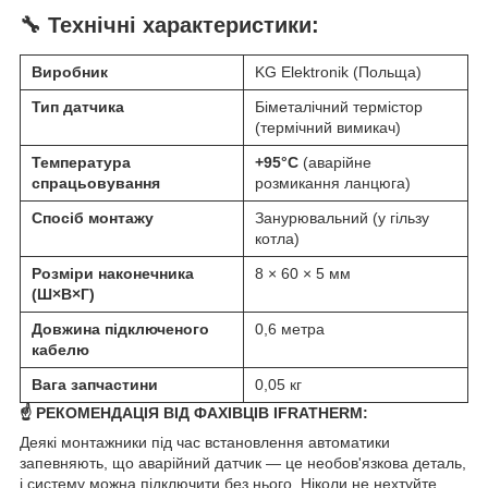
🔧 Технічні характеристики:
Виробник
KG Elektronik (Польща)
Тип датчика
Біметалічний термістор
(термічний вимикач)
Температура
+95°C
(аварійне
спрацьовування
розмикання ланцюга)
Спосіб монтажу
Занурювальний (у гільзу
котла)
Розміри наконечника
8 × 60 × 5 мм
(Ш×В×Г)
Довжина підключеного
0,6 метра
кабелю
Вага запчастини
0,05 кг
☝️ РЕКОМЕНДАЦІЯ ВІД ФАХІВЦІВ IFRATHERM:
Деякі монтажники під час встановлення автоматики
запевняють, що аварійний датчик — це необов'язкова деталь,
і систему можна підключити без нього. Ніколи не нехтуйте