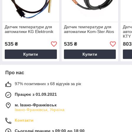
Датчик температури для
Датчик температури для
Датч
автоматики KG Elektronik
автоматики Kom-Ster Atos
авто
KTY 
535
535
803
₴
₴
Купити
Купити
Про нас
97% позитивних з 68 відгуків за рік
Працює з 01.09.2021
м. Івано-Франківськ
Івано-Франківськ, Україна
Контакти
Сьогодні працює з 09:00 до 18:00