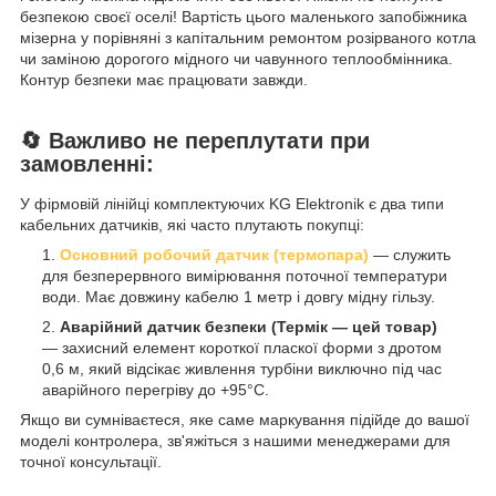
безпекою своєї оселі! Вартість цього маленького запобіжника
мізерна у порівняні з капітальним ремонтом розірваного котла
чи заміною дорогого мідного чи чавунного теплообмінника.
Контур безпеки має працювати завжди.
🔄 Важливо не переплутати при
замовленні:
У фірмовій лінійці комплектуючих KG Elektronik є два типи
кабельних датчиків, які часто плутають покупці:
Основний робочий датчик (термопара)
— служить
для безперервного вимірювання поточної температури
води. Має довжину кабелю 1 метр і довгу мідну гільзу.
Аварійний датчик безпеки (Термік — цей товар)
— захисний елемент короткої пласкої форми з дротом
0,6 м, який відсікає живлення турбіни виключно під час
аварійного перегріву до +95°C.
Якщо ви сумніваєтеся, яке саме маркування підійде до вашої
моделі контролера, зв'яжіться з нашими менеджерами для
точної консультації.