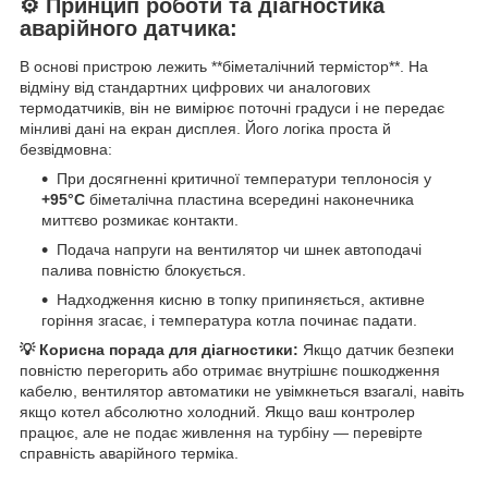
⚙️ Принцип роботи та діагностика
аварійного датчика:
В основі пристрою лежить **біметалічний термістор**. На
відміну від стандартних цифрових чи аналогових
термодатчиків, він не вимірює поточні градуси і не передає
мінливі дані на екран дисплея. Його логіка проста й
безвідмовна:
При досягненні критичної температури теплоносія у
+95°C
біметалічна пластина всередині наконечника
миттєво розмикає контакти.
Подача напруги на вентилятор чи шнек автоподачі
палива повністю блокується.
Надходження кисню в топку припиняється, активне
горіння згасає, і температура котла починає падати.
💡 Корисна порада для діагностики:
Якщо датчик безпеки
повністю перегорить або отримає внутрішнє пошкодження
кабелю, вентилятор автоматики не увімкнеться взагалі, навіть
якщо котел абсолютно холодний. Якщо ваш контролер
працює, але не подає живлення на турбіну — перевірте
справність аварійного терміка.