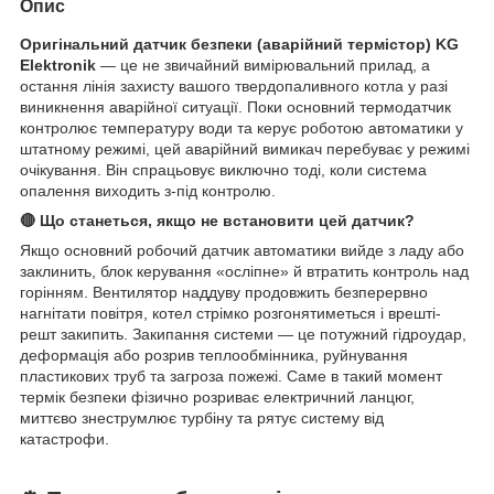
Опис
Оригінальний датчик безпеки (аварійний термістор) KG
Elektronik
— це не звичайний вимірювальний прилад, а
остання лінія захисту вашого твердопаливного котла у разі
виникнення аварійної ситуації. Поки основний термодатчик
контролює температуру води та керує роботою автоматики у
штатному режимі, цей аварійний вимикач перебуває у режимі
очікування. Він спрацьовує виключно тоді, коли система
опалення виходить з-під контролю.
🔴 Що станеться, якщо не встановити цей датчик?
Якщо основний робочий датчик автоматики вийде з ладу або
заклинить, блок керування «осліпне» й втратить контроль над
горінням. Вентилятор наддуву продовжить безперервно
нагнітати повітря, котел стрімко розгонятиметься і врешті-
решт закипить. Закипання системи — це потужний гідроудар,
деформація або розрив теплообмінника, руйнування
пластикових труб та загроза пожежі. Саме в такий момент
термік безпеки фізично розриває електричний ланцюг,
миттєво знеструмлює турбіну та рятує систему від
катастрофи.