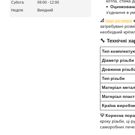
котла, стійка 
Субота
09:00
12:00
Оцинкована
Неділя
Вихідний
з'єднання в у
📐
Інші розміри
в
затребувані розм
необхідний кріпи
🔧
Технічні х
Тип комплекту
Діаметр різьби
Довжина різьб
Тип різьби
Матеріал метал
Матеріал пласт
Країна виробн
💡 Корисна пора
кроку різьби, ці 
саморобних печей