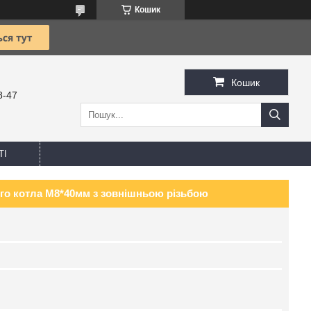
Кошик
Кошик
8-47
ТІ
го котла M8*40мм з зовнішньою різьбою