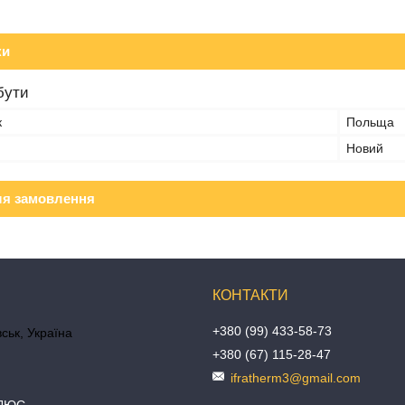
ки
бути
к
Польща
Новий
ля замовлення
+380 (99) 433-58-73
ськ, Україна
+380 (67) 115-28-47
ifratherm3@gmail.com