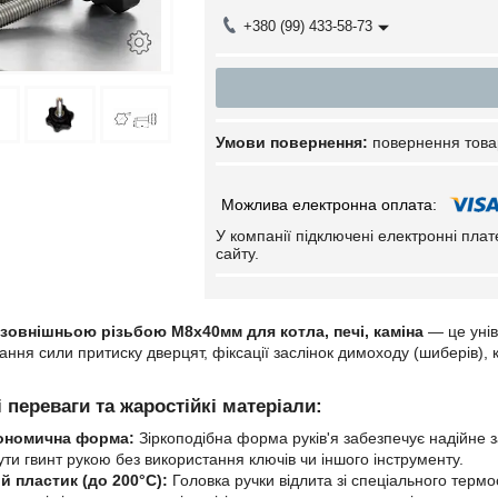
+380 (99) 433-58-73
повернення това
У компанії підключені електронні пла
сайту.
з зовнішньою різьбою М8х40мм для котла, печі, каміна
— це унів
ання сили притиску дверцят, фіксації заслінок димоходу (шиберів),
 переваги та жаростійкі матеріали:
ономична форма:
Зіркоподібна форма руків'я забезпечує надійне
ти гвинт рукою без використання ключів чи іншого інструменту.
й пластик (до 200°C):
Головка ручки відлита зі спеціального термос