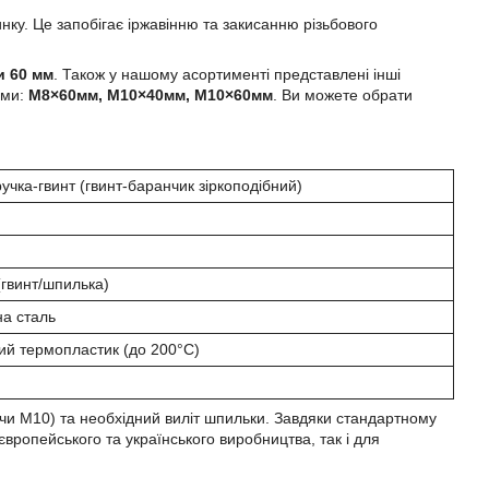
у. Це запобігає іржавінню та закисанню різьбового
и 60 мм
. Також у нашому асортименті представлені інші
ами:
М8×60мм, М10×40мм, М10×60мм
. Ви можете обрати
учка-гвинт (гвинт-баранчик зіркоподібний)
(гвинт/шпилька)
а сталь
ий термопластик (до 200°C)
 чи М10) та необхідний виліт шпильки. Завдяки стандартному
 європейського та українського виробництва, так і для