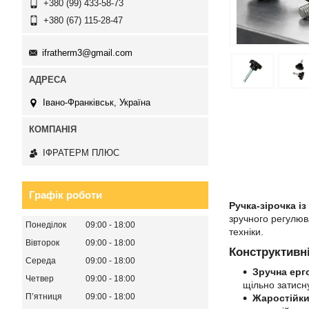
+380 (99) 433-58-73
+380 (67) 115-28-47
ifratherm3@gmail.com
Івано-Франківськ, Україна
ІФРАТЕРМ ПЛЮС
Графік роботи
Ручка-зірочка і
зручного регулюв
Понеділок
09:00
18:00
техніки.
Вівторок
09:00
18:00
Конструктивні
Середа
09:00
18:00
Зручна ерг
Четвер
09:00
18:00
щільно затисну
Пʼятниця
09:00
18:00
Жаростійки