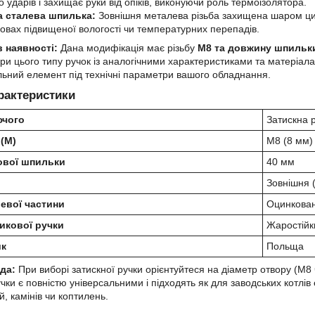
до ударів і захищає руки від опіків, виконуючи роль термоізолятора.
 сталева шпилька:
Зовнішня металева різьба захищена шаром цинк
мовах підвищеної вологості чи температурних перепадів.
 наявності:
Дана модифікація має різьбу
М8 та довжину шпильк
іри цього типу ручок із аналогічними характеристиками та матеріал
льний елемент під технічні параметри вашого обладнання.
арактеристики
ючого
Затискна р
 (М)
М8 (8 мм)
ової шпильки
40 мм
Зовнішня 
евої частини
Оцинкован
икової ручки
Жаростійк
ик
Польща
да:
При виборі затискної ручки орієнтуйтеся на діаметр отвору (М8
ручки є повністю універсальними і підходять як для заводських котлів
, камінів чи коптилень.