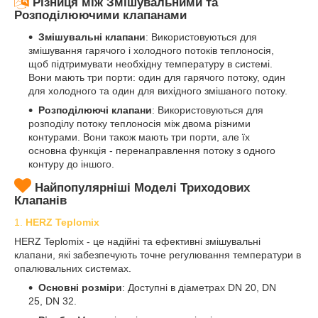
Різниця між Змішувальними та
Розподілюючими клапанами
Змішувальні клапани
: Використовуються для
змішування гарячого і холодного потоків теплоносія,
щоб підтримувати необхідну температуру в системі.
Вони мають три порти: один для гарячого потоку, один
для холодного та один для вихідного змішаного потоку.
Розподілюючі клапани
: Використовуються для
розподілу потоку теплоносія між двома різними
контурами. Вони також мають три порти, але їх
основна функція - перенаправлення потоку з одного
контуру до іншого.
Найпопулярніші Моделі Триходових
Клапанів
1.
HERZ Teplomix
HERZ Teplomix - це надійні та ефективні змішувальні
клапани, які забезпечують точне регулювання температури в
опалювальних системах.
Основні розміри
: Доступні в діаметрах DN 20, DN
25, DN 32.